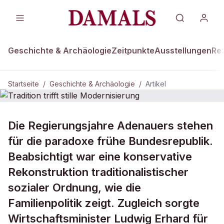
Geschichte & Archäologie
Zeitpunkte
Ausstellungen
Re
Startseite
/
Geschichte & Archäologie
/
Artikel
DAMALS Plus
GESCHICHTE & ARCHÄOLOGIE
Die Regierungsjahre Adenauers stehen
Tradition trifft stille Modernisierung
für die paradoxe frühe Bundesrepublik.
Beabsichtigt war eine konservative
Rekonstruktion traditionalistischer
sozialer Ordnung, wie die
Familienpolitik zeigt. Zugleich sorgte
Wirtschaftsminister Ludwig Erhard für