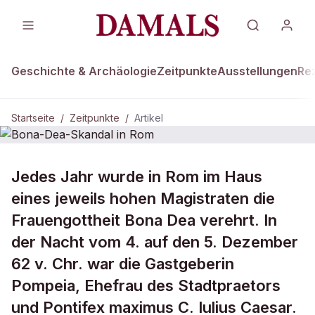
Geschichte & Archäologie
Zeitpunkte
Ausstellungen
Re
Startseite
/
Zeitpunkte
/
Artikel
ZEITPUNKTE · 62 V.CHR.
Jedes Jahr wurde in Rom im Haus
Bona-Dea-Skandal in Rom
eines jeweils hohen Magistraten die
Frauengottheit Bona Dea verehrt. In
der Nacht vom 4. auf den 5. Dezember
62 v. Chr. war die Gastgeberin
Pompeia, Ehefrau des Stadtpraetors
und Pontifex maximus C. Iulius Caesar.