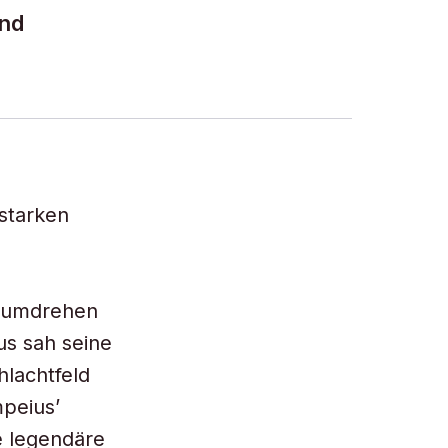
und
starken
ndumdrehen
s sah seine
hlachtfeld
peius’
e legendäre