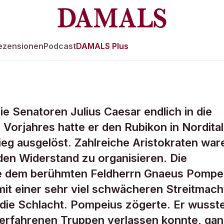
ezensionen
Podcast
DAMALS Plus
ie Senatoren Julius Caesar endlich in die
 bei
Vorjahres hatte er den Rubikon in Nordital
ieg ausgelöst. Zahlreiche Aristokraten war
en Widerstand zu organisieren. Die
 sie dem berühmten Feldherrn Gnaeus Pompe
 mit einer sehr viel schwächeren Streitmach
die Schlacht. Pompeius zögerte. Er wusst
serfahrenen Truppen verlassen konnte, ga