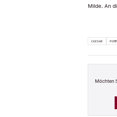
Milde. An d
CAESAR
POM
Möchten 