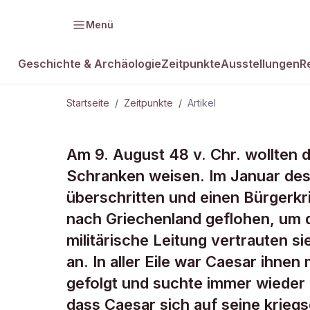
Menü
Geschichte & Archäologie
Zeitpunkte
Ausstellungen
R
Startseite
/
Zeitpunkte
/
Artikel
ZEITPUNKTE · 48 V.CHR.
Am 9. August 48 v. Chr. wollten d
Caesar siegt
Schranken weisen. Im Januar des 
überschritten und einen Bürgerkr
Pharsalos
nach Griechenland geflohen, um d
militärische Leitung vertrauten
an. In aller Eile war Caesar ihnen
gefolgt und suchte immer wieder 
dass Caesar sich auf seine krieg