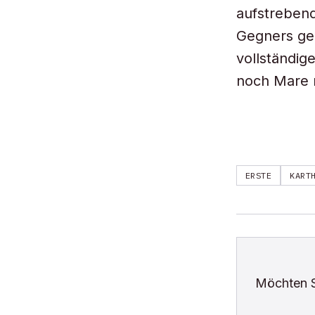
aufstreben
Gegners gel
vollständig
noch Mare n
ERSTE
KART
Möchten 