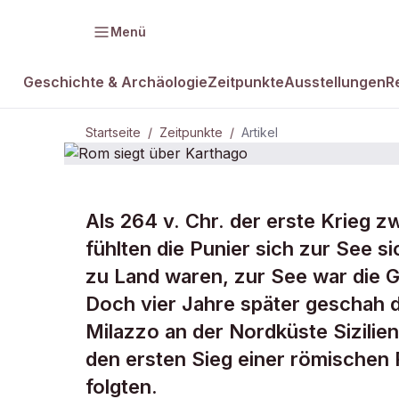
Menü
Geschichte & Archäologie
Zeitpunkte
Ausstellungen
R
Startseite
/
Zeitpunkte
/
Artikel
ZEITPUNKTE · 264 V.CHR.
Als 264 v. Chr. der erste Krieg 
Rom siegt ü
fühlten die Punier sich zur See s
zu Land waren, zur See war die 
Karthago
Doch vier Jahre später geschah d
Milazzo an der Nordküste Sizilien
den ersten Sieg einer römischen 
folgten.