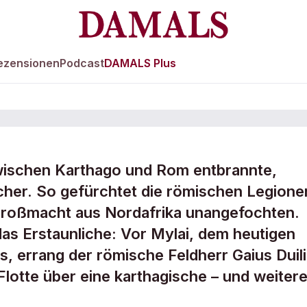
ezensionen
Podcast
DAMALS Plus
zwischen Karthago und Rom entbrannte,
ber
icher. So gefürchtet die römischen Legione
Großmacht aus Nordafrika unangefochten.
as Erstaunliche: Vor Mylai, dem heutigen
s, errang der römische Feldherr Gaius Duil
Flotte über eine karthagische – und weiter