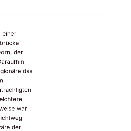
 einer
rbrücke
orn, der
Daraufhin
gionäre das
im
trächtigten
eichtere
rweise war
lichtweg
wäre der