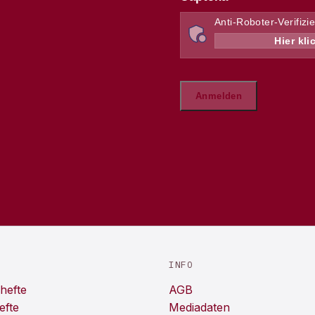
INFO
hefte
AGB
efte
Mediadaten