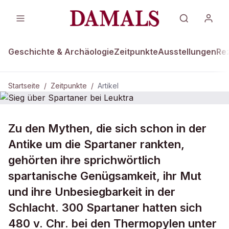
Geschichte & Archäologie
Zeitpunkte
Ausstellungen
Re
Startseite
/
Zeitpunkte
/
Artikel
ZEITPUNKTE · 480 V.CHR.
Zu den Mythen, die sich schon in der
Sieg über Spartaner bei Leuktra
Antike um die Spartaner rankten,
gehörten ihre sprichwörtlich
spartanische Genügsamkeit, ihr Mut
und ihre Unbesiegbarkeit in der
Schlacht. 300 Spartaner hatten sich
480 v. Chr. bei den Thermopylen unter