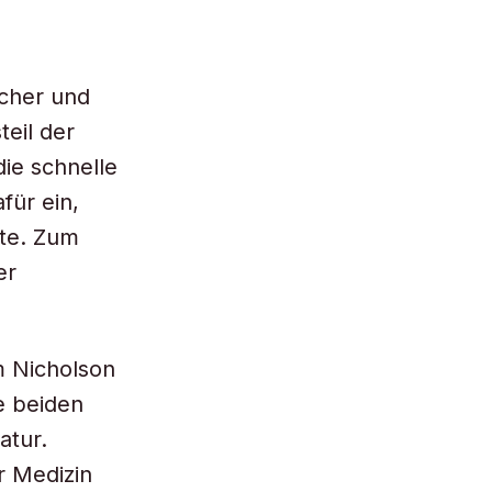
echer und
teil der
ie schnelle
für ein,
te. Zum
er
m Nicholson
e beiden
atur.
r Medizin