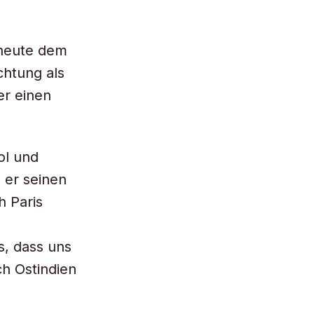
s heute dem
chtung als
er einen
ol und
 er seinen
h Paris
s, dass uns
ch Ostindien