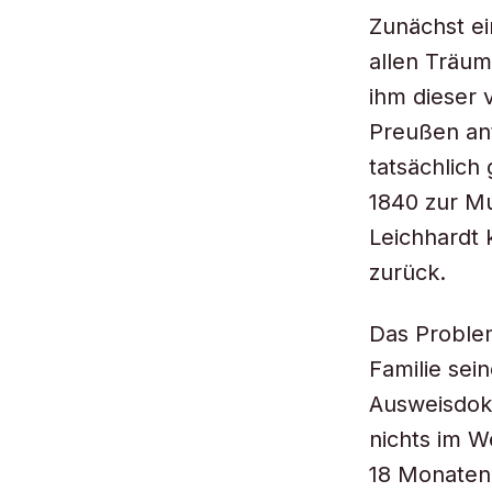
Zunächst ei
allen Träum
ihm dieser 
Preußen ant
tatsächlich 
1840 zur Mu
Leichhardt 
zurück.
Das Problem
Familie sei
Ausweisdok
nichts im W
18 Monaten 