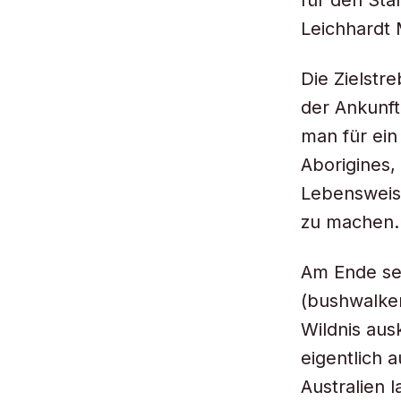
für den Sta
Leichhardt 
Die Zielstr
der Ankunft
man für ein
Aborigines,
Lebensweise
zu machen.
Am Ende sein
(bushwalker
Wildnis aus
eigentlich 
Australien l