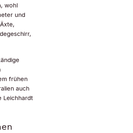
, wohl
meter und
Äxte,
degeschirr,
tändige
m
dem frühen
ralien auch
e Leichhardt
hen