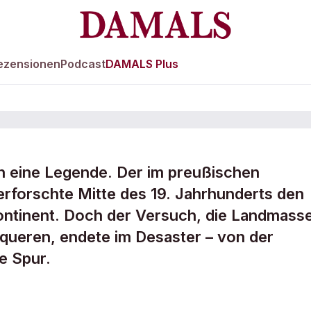
ezensionen
Podcast
DAMALS Plus
ien eine Legende. Der im preußischen
rforschte Mitte des 19. Jahrhunderts den
 im
ntinent. Doch der Versuch, die Landmass
ueren, endete im Desaster – von der
de Spur.