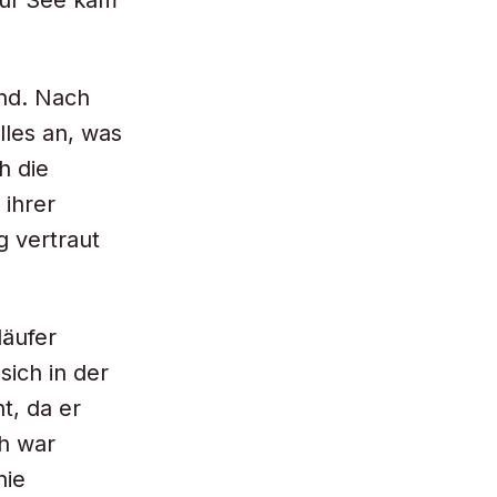
auf See kam
end. Nach
lles an, was
h die
 ihrer
 vertraut
läufer
sich in der
t, da er
ch war
nie