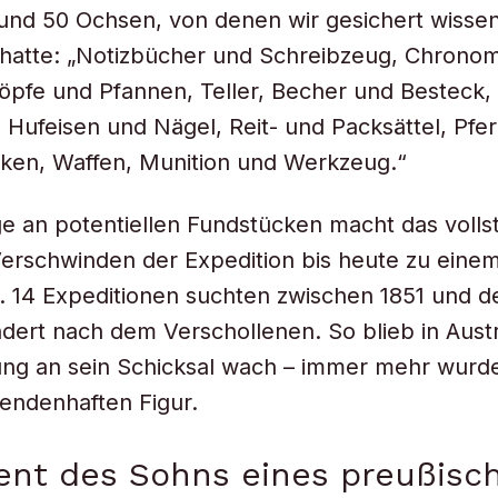
und 50 Ochsen, von denen wir gesichert wissen
 hatte: „Notizbücher und Schreibzeug, Chrono
öpfe und Pfannen, Teller, Becher und Besteck, 
Hufeisen und Nägel, Reit- und Packsättel, Pfer
ken, Waffen, Munition und Werkzeug.“
 an potentiellen Fundstücken macht das volls
Verschwinden der Expedition bis heute zu eine
. 14 Expeditionen suchten zwischen 1851 und 
dert nach dem Verschollenen. So blieb in Aust
ung an sein Schicksal wach – immer mehr wurd
gendenhaften Figur.
ent des Sohns eines preußisc