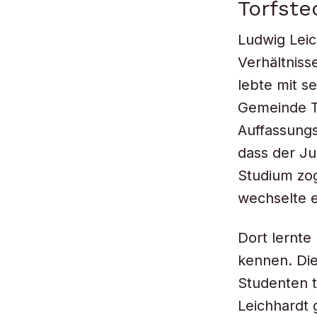
Torfste
Ludwig Leic
Verhältniss
lebte mit se
Gemeinde T
Auffassungs
dass der J
Studium zog
wechselte er
Dort lernte
kennen. Die
Studenten t
Leichhardt 