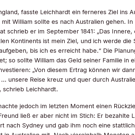
gland, fasste Leichhardt ein ferneres Ziel ins A
it William sollte es nach Australien gehen. In
at schrieb er im September 1841: „Das Innere,
len Kontinents ist mein Ziel, und ich werde die
aufgeben, bis ich es erreicht habe.“ Die Planu
t; so sollte William das Geld seiner Familie in e
nvestieren: „Von diesem Ertrag können wir dan
… unsere Reise kreuz und quer durch Australi
, schrieb Leichhardt.
machte jedoch im letzten Moment einen Rückzi
reund ließ er aber nicht im Stich: Er bezahlte 
rt nach Sydney und gab ihm noch eine stattli