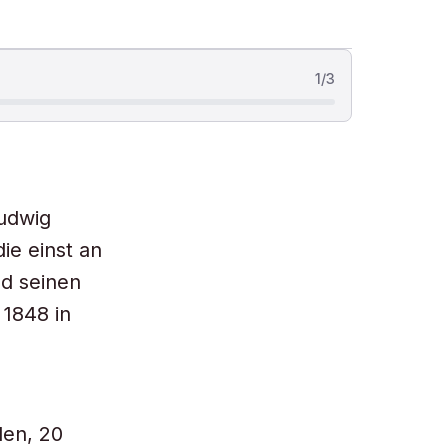
1
/
3
Ludwig
ie einst an
d seinen
 1848 in
den, 20