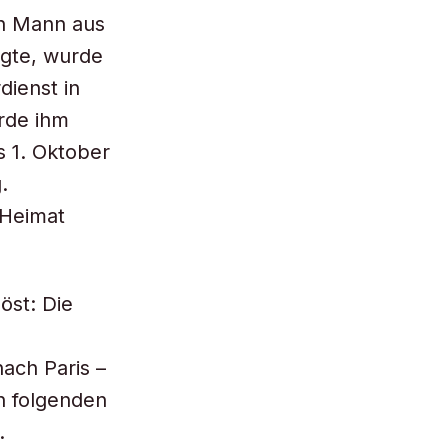
en Mann aus
agte, wurde
dienst in
rde ihm
s 1. Oktober
.
 Heimat
öst: Die
ach Paris –
n folgenden
.