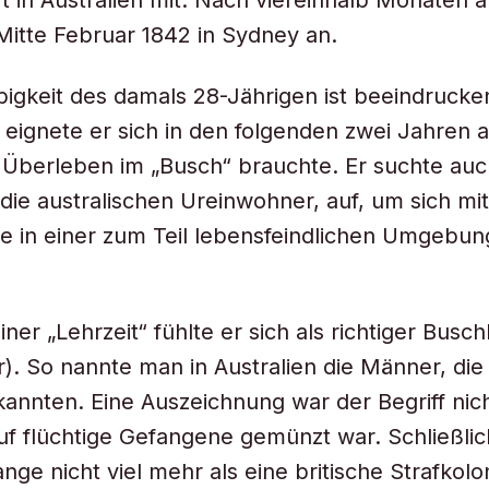
rt in Australien mit. Nach viereinhalb Monaten 
Mitte Februar 1842 in Sydney an.
ebigkeit des damals 28-Jährigen ist beeindruck
 eignete er sich in den folgenden zwei Jahren a
 Überleben im „Busch“ brauchte. Er suchte auc
 die australischen Ureinwohner, auf, um sich mit
 in einer zum Teil lebensfeindlichen Umgebung
er „Lehrzeit“ fühlte er sich als richtiger Busch
). So nannte man in Australien die Männer, die 
kannten. Eine Auszeichnung war der Begriff nich
auf flüchtige Gefangene gemünzt war. Schließli
ange nicht viel mehr als eine britische Strafkolo