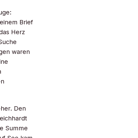
uge:
 einem Brief
 das Herz
 Suche
ngen waren
ine
n
en
eher. Den
Leichhardt
che Summe