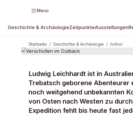
Menü
Geschichte & Archäologie
Zeitpunkte
Ausstellungen
R
Startseite
/
Geschichte & Archäologie
/
Artikel
Ludwig Leichhardt ist in Austral
DAMALS Plus
GESCHICHTE & ARCHÄOLOGIE
Trebatsch geborene Abenteurer e
Verschollen
noch weitgehend unbekannten Ko
von Osten nach Westen zu durchq
Outback
Expedition fehlt bis heute fast je