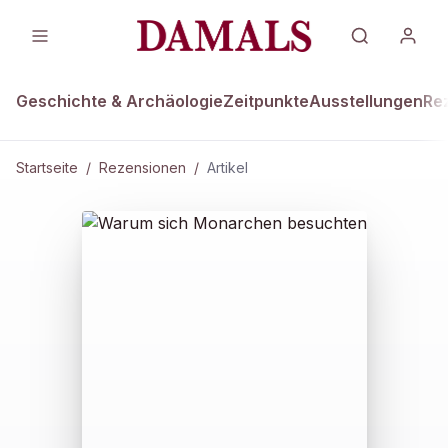
Geschichte & Archäologie
Zeitpunkte
Ausstellungen
Re
Startseite
/
Rezensionen
/
Artikel