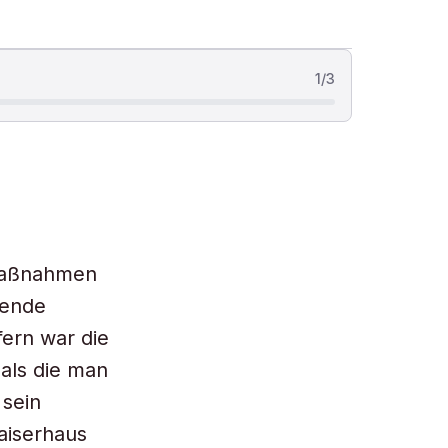
1
/
3
 Maßnahmen
hende
fern war die
als die man
 sein
Kaiserhaus