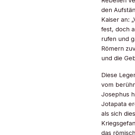
Rebellen v
den Aufstän
Kaiser an: 
fest, doch 
rufen und 
Römern zuvo
und die Geb
Diese Legen
vom berühm
Josephus ha
Jotapata e
als sich di
Kriegsgefan
das römisc