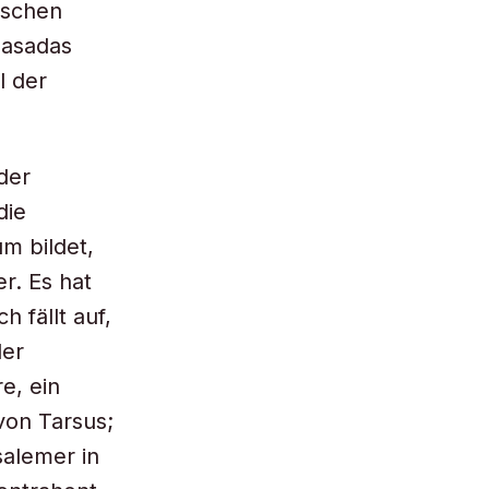
ischen
Masadas
l der
der
die
um bildet,
r. Es hat
h fällt auf,
der
e, ein
von Tarsus;
salemer in