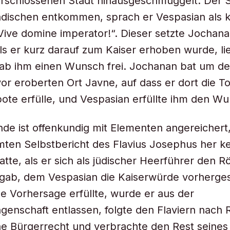
erschlossenen Stadt hinausgeschmuggelt. Der 
dischen entkommen, sprach er Vespasian als k
„Vive domine imperator!“. Dieser setzte Jochan
als er kurz darauf zum Kaiser erhoben wurde, li
gab ihm einen Wunsch frei. Jochanan bat um d
r eroberten Ort Javne, auf dass er dort die To
ote erfülle, und Vespasian erfüllte ihm den Wu
de ist offenkundig mit Elementen angereichert,
ten Selbstbericht des Flavius Josephus her k
tte, als er sich als jüdischer Heerführer den 
rgab, dem Vespasian die Kaiserwürde vorherge
ese Vorhersage erfüllte, wurde er aus der
genschaft entlassen, folgte den Flaviern nach R
he Bürgerrecht und verbrachte den Rest seine