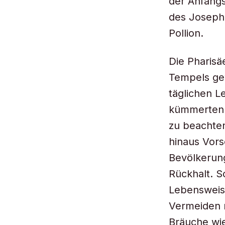
der Anfangs
des Josephu
Pollion.
Die Pharisä
Tempels gew
täglichen L
kümmerten. 
zu beachte
hinaus Vors
Bevölkerung
Rückhalt. S
Lebensweis
Vermeiden r
Bräuche wie