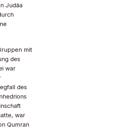
 in Judäa
 durch
ine
Gruppen mit
rung des
ei war
r
egfall des
nhedrions
inschaft
atte, war
von Qumran