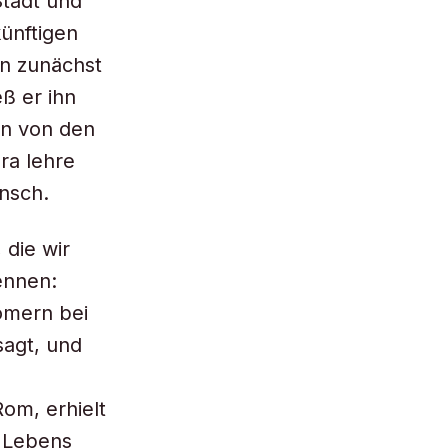
Stadt und
ünftigen
an zunächst
eß er ihn
en von den
ra lehre
nsch.
 die wir
ennen:
Römern bei
sagt, und
om, erhielt
s Lebens