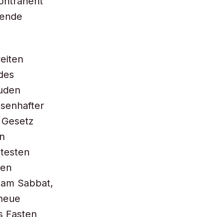
Kontrahent
rende
eiten
des
Juden
ssenhafter
 Gesetz
en
itesten
hen
 am Sabbat,
 neue
s Fasten