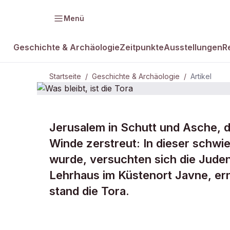
Menü
Geschichte & Archäologie
Zeitpunkte
Ausstellungen
R
Startseite
/
Geschichte & Archäologie
/
Artikel
Jerusalem in Schutt und Asche, de
DAMALS Plus
GESCHICHTE & ARCHÄOLOGIE
Winde zerstreut: In dieser schwi
Was bleibt, i
wurde, versuchten sich die Jude
Lehrhaus im Küstenort Javne, ern
Tora
stand die Tora.