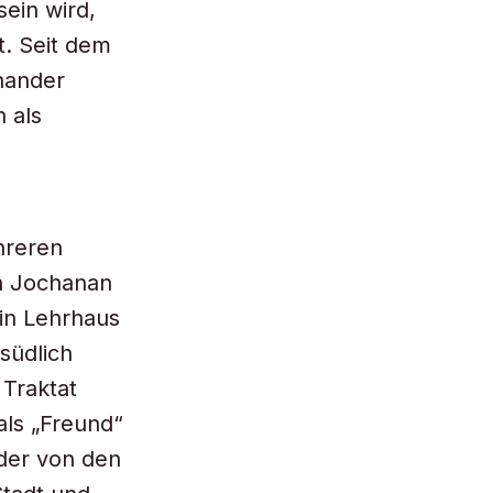
ein wird,
t. Seit dem
inander
n als
hreren
an Jochanan
in Lehrhaus
südlich
 Traktat
als „Freund“
 der von den