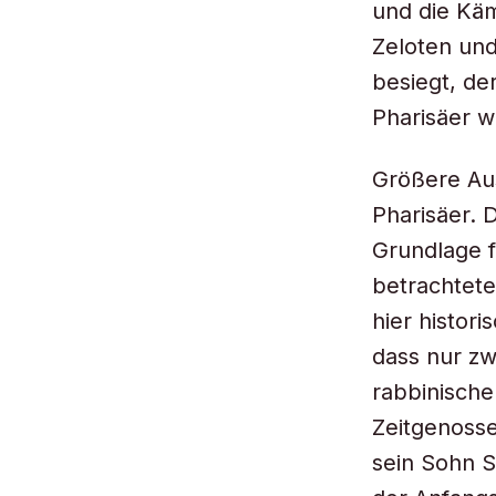
und die Käm
Zeloten und
besiegt, der
Pharisäer w
Größere Aus
Pharisäer. 
Grundlage f
betrachtete
hier histori
dass nur zw
rabbinischen
Zeitgenosse
sein Sohn S