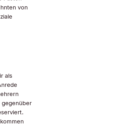
ehnten von
ziale
r als
Anrede
Lehrern
s gegenüber
serviert.
chkommen