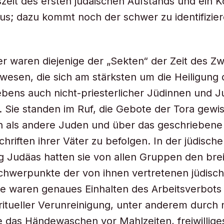
zeit des ersten judäischen Aufstands und ein 
s; dazu kommt noch der schwer zu identifizie
er waren diejenige der „Sekten“ der Zeit des Zw
esen, die sich am stärksten um die Heiligung 
ebens auch nicht-priesterlicher Jüdinnen und 
Sie standen im Ruf, die Gebote der Tora gewi
n als andere Juden und über das geschriebene
chriften ihrer Väter zu befolgen. In der jüdisch
 Judäas hatten sie von allen Gruppen den bre
chwerpunkte der von ihnen vertretenen jüdisc
e waren genaues Einhalten des Arbeitsverbots
itueller Verunreinigung, unter anderem durch
 das Händewaschen vor Mahlzeiten, freiwillige