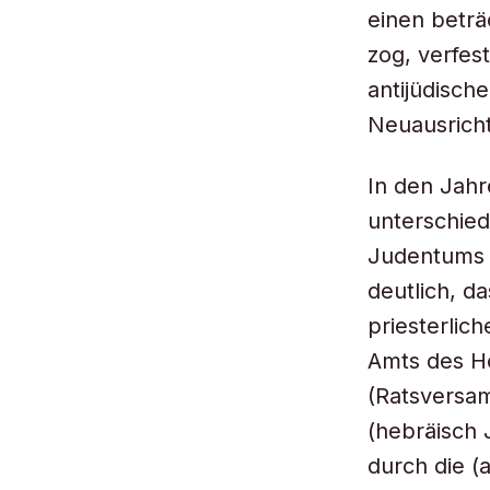
einen beträ
zog, verfest
antijüdisc
Neuausrich
In den Jahr
unterschied
Judentums 
deutlich, da
priesterlic
Amts des Ho
(Ratsversam
(hebräisch 
durch die (