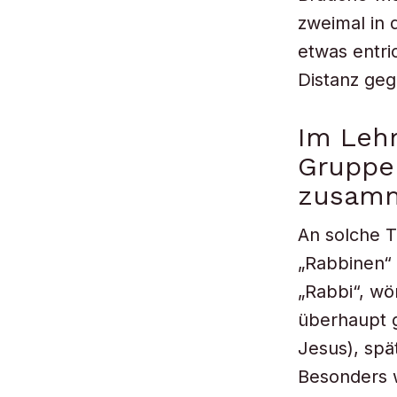
zweimal in 
etwas entri
Distanz geg
Im Lehr
Gruppe
zusam
An solche T
„Rabbinen“ 
„Rabbi“, wö
überhaupt 
Jesus), spä
Besonders 