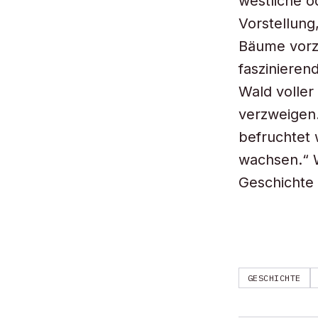
westliche o
Vorstellung
Bäume vorzu
faszinierend
Wald voller
verzweigen.
befruchtet
wachsen.“ W
Geschichte 
GESCHICHTE