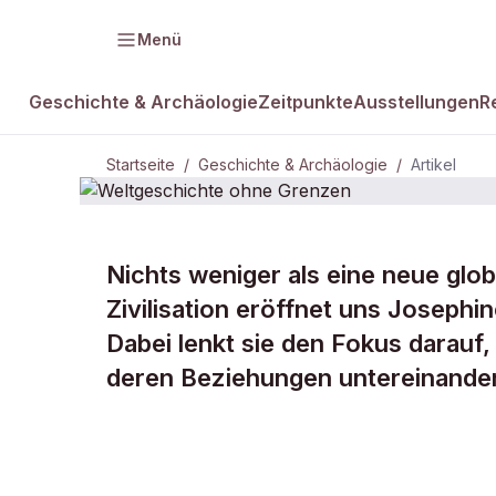
Menü
Geschichte & Archäologie
Zeitpunkte
Ausstellungen
R
Startseite
/
Geschichte & Archäologie
/
Artikel
GESCHICHTE & ARCHÄOLOGIE
Nichts weniger als eine neue glo
Weltgeschic
Zivilisation eröffnet uns Joseph
Dabei lenkt sie den Fokus darauf, 
Grenzen
deren Beziehungen untereinander