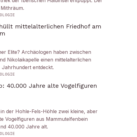
liothek der Iberischen Halbinsel entpuppt. Der
 Mithräum.
OLOGIE
üllt mittelalterlichen Friedhof am
om
iner Elite? Archäologen haben zwischen
Nikolaikapelle einen mittelalterlichen
. Jahrhundert entdeckt.
OLOGIE
: 40.000 Jahre alte Vogelfiguren
n der Hohle-Fels-Höhle zwei kleine, aber
tete Vogelfiguren aus Mammutelfenbein
und 40.000 Jahre alt.
OLOGIE