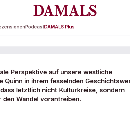
ezensionen
Podcast
DAMALS Plus
bale Perspektive auf unsere westliche
hte ohne
ine Quinn in ihrem fesselnden Geschichtswe
dass letztlich nicht Kulturkreise, sondern
 den Wandel vorantreiben.