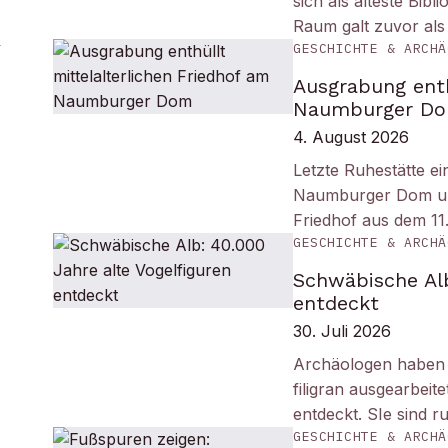
sich als älteste Bib
Raum galt zuvor als
GESCHICHTE & ARCHÄ
Ausgrabung enth
Naumburger D
4. August 2026
Letzte Ruhestätte e
Naumburger Dom und 
Friedhof aus dem 11
GESCHICHTE & ARCHÄ
Schwäbische Alb
entdeckt
30. Juli 2026
Archäologen haben i
filigran ausgearbei
entdeckt. SIe sind r
GESCHICHTE & ARCHÄ