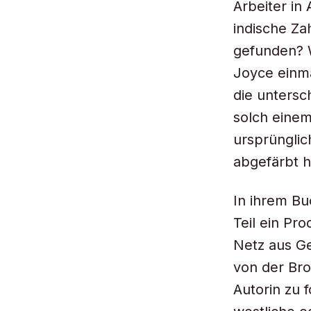
Arbeiter in
indische Za
gefunden? W
Joyce einma
die untersc
solch eine
ursprünglic
abgefärbt h
In ihrem Bu
Teil ein Pr
Netz aus Ge
von der Bro
Autorin zu 