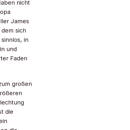
Haben nicht
ropa
eller James
n dem sich
sinnlos, in
in und
rter Faden
“ zum großen
größeren
flechtung
t die
ein