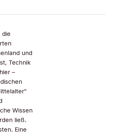
 die
orten
henland und
st, Technik
hier –
ndischen
ttelalter“
d
ische Wissen
den ließ.
sten. Eine