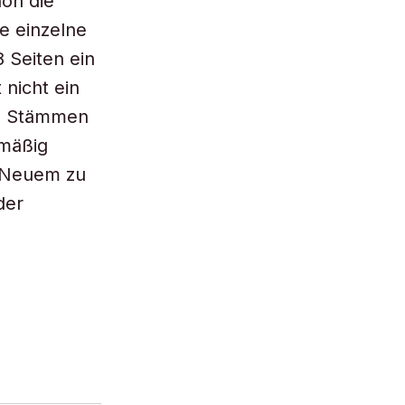
hon die
te einzelne
8 Seiten ein
 nicht ein
en Stämmen
lmäßig
 Neuem zu
der