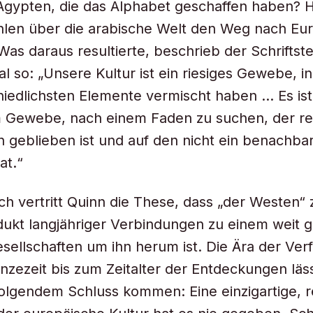
 Ägypten, die das Alphabet geschaffen haben? 
hlen über die arabische Welt den Weg nach Eu
as daraus resultierte, beschrieb der Schriftst
l so: „Unsere Kultur ist ein riesiges Gewebe, i
hiedlichsten Elemente vermischt haben … Es ist 
m Gewebe, nach einem Faden zu suchen, der re
h geblieben ist und auf den nicht ein benachba
at.“
ch vertritt Quinn die These, dass „der Westen
odukt langjähriger Verbindungen zu einem weit 
sellschaften um ihn herum ist. Die Ära der Ver
nzezeit bis zum Zeitalter der Entdeckungen läss
folgendem Schluss kommen: Eine einzigartige, r