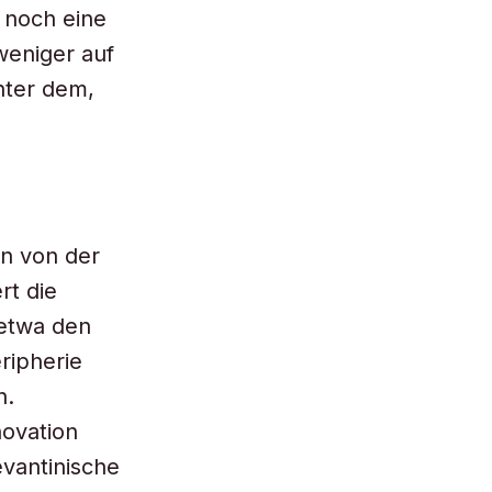
 noch eine
weniger auf
nter dem,
en von der
rt die
 etwa den
ripherie
n.
ovation
evantinische