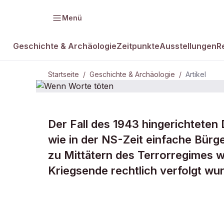
Menü
Geschichte & Archäologie
Zeitpunkte
Ausstellungen
R
Startseite
/
Geschichte & Archäologie
/
Artikel
Der Fall des 1943 hingerichteten 
DAMALS Plus
GESCHICHTE & ARCHÄOLOGIE
wie in der NS-Zeit einfache Bür
Wenn Worte
zu Mittätern des Terrorregimes 
Kriegsende rechtlich verfolgt wu
töten