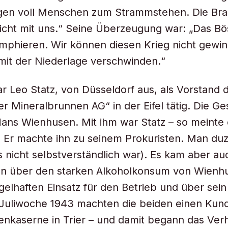
en voll Menschen zum Strammstehen. Die Br
icht mit uns.“ Seine Überzeugung war: „Das Bö
umphieren. Wir können diesen Krieg nicht gewin
 mit der Niederlage verschwinden.“
ar Leo Statz, von Düsseldorf aus, als Vorstand 
er Mineralbrunnen AG“ in der Eifel tätig. Die Ge
Hans Wienhusen. Mit ihm war Statz – so meinte 
 Er machte ihn zu seinem Prokuristen. Man duz
 nicht selbstverständlich war). Es kam aber au
ten über den starken Alkoholkonsum von Wienh
elhaften Einsatz für den Betrieb und über sein 
n Juliwoche 1943 machten die beiden einen Ku
enkaserne in Trier – und damit begann das Ver