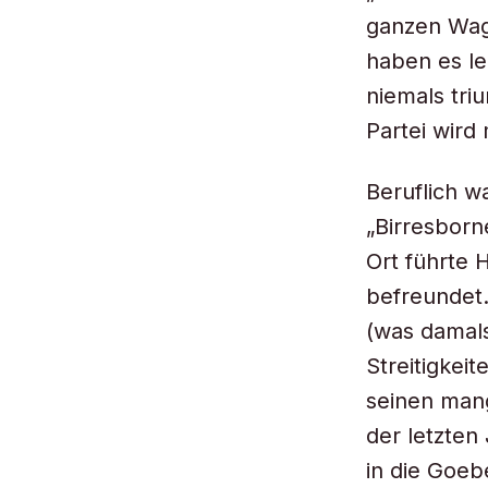
ganzen Wag
haben es le
niemals tri
Partei wird
Beruflich w
„Birresborn
Ort führte 
befreundet.
(was damals
Streitigkei
seinen mang
der letzte
in die Goeb