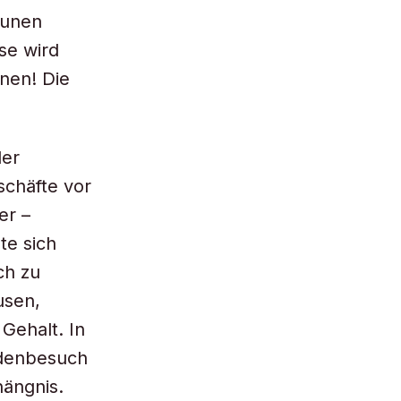
aunen
se wird
nen! Die
der
schäfte vor
er –
te sich
ch zu
usen,
Gehalt. In
ndenbesuch
hängnis.