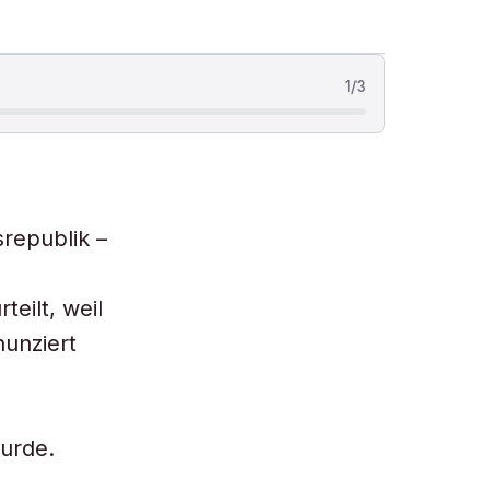
1
/
3
republik –
eilt, weil
unziert
wurde.