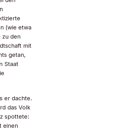
ei den
en
tizierte
en (wie etwa
e zu den
dtschaft mit
hts getan,
n Staat
ie
s er dachte.
ird das Volk
z spottete:
t einen