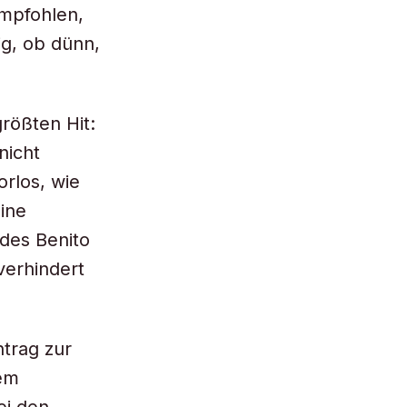
empfohlen,
ig, ob dünn,
größten Hit:
nicht
orlos, wie
ine
des Benito
verhindert
ntrag zur
sem