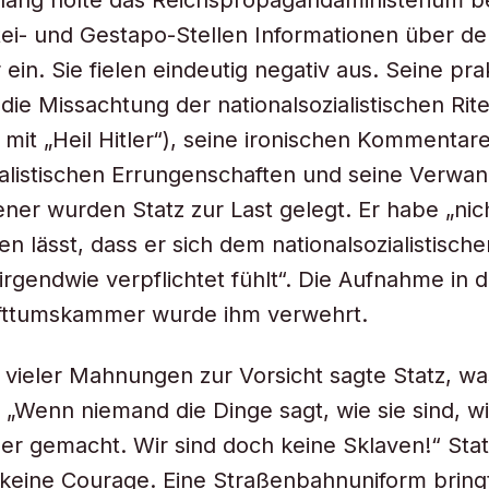
ng holte das Reichspropagandaministerium b
tei- und Gestapo-Stellen Informationen über d
ein. Sie fielen eindeutig negativ aus. Seine prak
, die Missachtung der nationalsozialistischen Rit
mit „Heil Hitler“), seine ironischen Kommentar
ialistischen Errungenschaften und seine Verwan
ener wurden Statz zur Last gelegt. Er habe „nic
n lässt, dass er sich dem nationalsozialistische
rgendwie verpflichtet fühlt“. Die Aufnahme in d
ifttumskammer wurde ihm verwehrt.
vieler Mahnungen zur Vorsicht sagte Statz, wa
t: „Wenn niemand die Dinge sagt, wie sie sind, w
 gemacht. Wir sind doch keine Sklaven!“ Stat
keine Courage. Eine Straßenbahnuniform bring