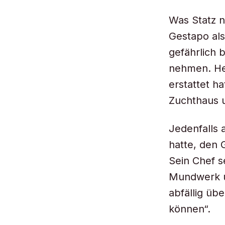
Was Statz n
Gestapo als
gefährlich 
nehmen. He
erstattet h
Zuchthaus u
Jedenfalls 
hatte, den 
Sein Chef s
Mundwerk u
abfällig üb
können“.