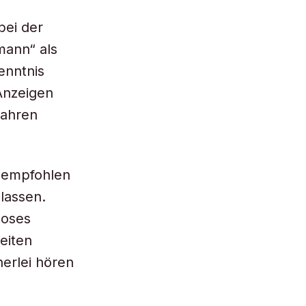
bei der
mann“ als
enntnis
Anzeigen
Jahren
o empfohlen
lassen.
loses
eiten
erlei hören