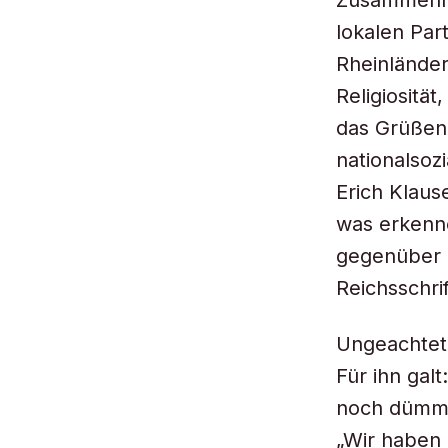
Zusammenha
lokalen Par
Rheinländer 
Religiosität
das Grüßen 
nationalsoz
Erich Klaus
was erkenne
gegenüber i
Reichsschr
Ungeachtet 
Für ihn gal
noch dümmer
„Wir haben 