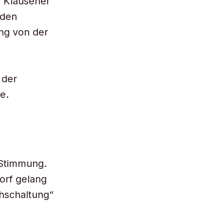
h Klausener
 den
ng von der
 der
e.
 Stimmung.
orf gelang
hschaltung“