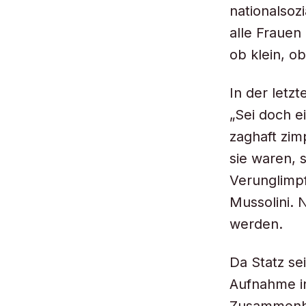
nationalsoz
alle Frauen
ob klein, ob
In der letz
„Sei doch ei
zaghaft zim
sie waren, 
Verunglimpf
Mussolini. 
werden.
Da Statz se
Aufnahme in