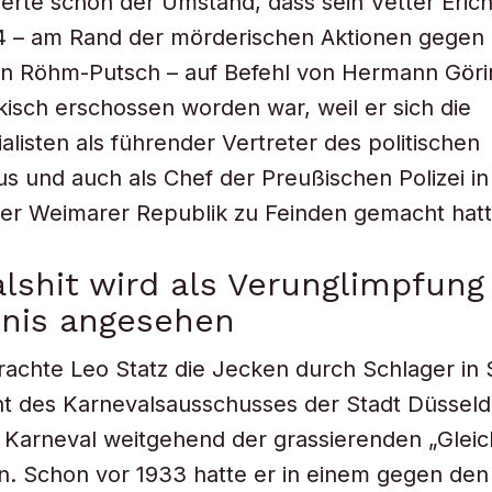
erte schon der Umstand, dass sein Vetter Eric
34 – am Rand der mörderischen Aktionen gegen
n Röhm-Putsch – auf Befehl von Hermann Göri
isch erschossen worden war, weil er sich die
alisten als führender Vertreter des politischen
us und auch als Chef der Preußischen Polizei in
er Weimarer Republik zu Feinden gemacht hatt
lshit wird als Verunglimpfung
inis angesehen
 brachte Leo Statz die Jecken durch Schlager in
nt des Karnevalsausschusses der Stadt Düsseld
 Karneval weitgehend der grassierenden „Gleic
n. Schon vor 1933 hatte er in einem gegen den