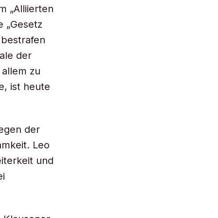
 „Alliierten
e „Gesetz
 bestrafen
ale der
 allem zu
, ist heute
wegen der
amkeit. Leo
iterkeit und
ei