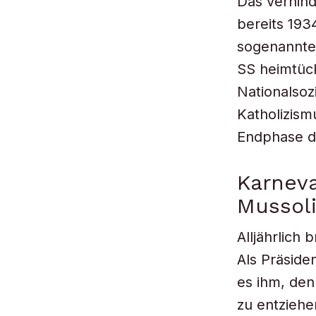
Das verhind
bereits 19
sogenannte
SS heimtück
Nationalsozi
Katholizism
Endphase d
Karneva
Mussol
Alljährlich
Als Präside
es ihm, den
zu entziehe