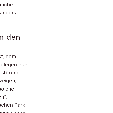
manche
oanders
in den
s“, dem
belegen nun
rstörung
zeigen,
solche
n“,
schen Park