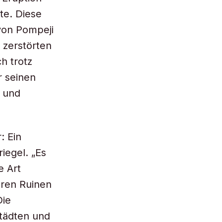
te. Diese
von Pompeji
 zerstörten
h trotz
r seinen
t und
: Ein
iegel. „Es
e Art
aren Ruinen
Die
Städten und