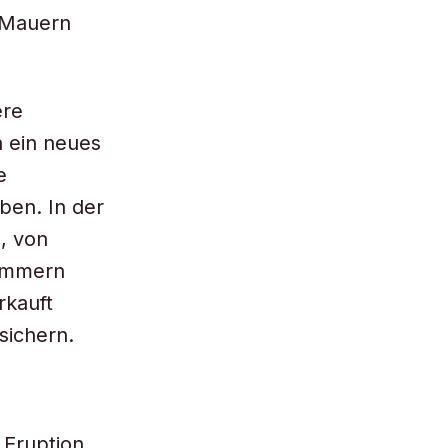
e Mauern
ere
h ein neues
e
ben. In der
, von
rümmern
rkauft
sichern.
 Eruption