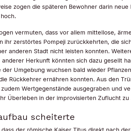
lweise zogen die späteren Bewohner darin neu
hoch.
ogen vermuten, dass vor allem mittellose, ärm
 ihr zerstörtes Pompeji zurückkehrten, die sic
ner anderen Stadt nicht leisten konnten. Weiter
anderer Herkunft könnten sich dazu gesellt ha
 der Umgebung wuchsen bald wieder Pflanzen
 die Rückkehrer ernähren konnten. Aus den T
e zudem Wertgegenstände ausgegraben und ve
hr Überleben in der improvisierten Zuflucht zu 
ufbau scheiterte
, dass der römische Kaiser Titus direkt nach der