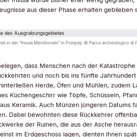
 der Insula wurde bisher eher wenig gegraben
eugnisse aus dieser Phase erhalten geblieben s
t in der “Insula Meridionalis” in Pompeji. © Parco archeologico di
elegen, dass Menschen nach der Katastrophe r
ückkehrten und noch bis ins fünfte Jahrhundert
e hinterließen Herde, Öfen und Mühlen, zudem
nes Küchengeschirr wie Töpfe, Schüsseln, Pfa
 aus Keramik. Auch Münzen jüngeren Datums f
en. Dabei bewohnten diese Rückkehrer offenba
kwerke der Ruinen, die aus der Asche herausr
einst im Erdgeschoss lagen, dienten ihnen später