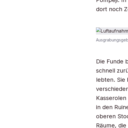
Pompeji. In
dort noch Z
Ausgrabungsgebie
Die Funde b
schnell zur
lebten. Si
verschiede
Kasserolen
in den Ruin
oberen Stoc
Räume, die 