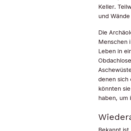
Keller. Tei
und Wände 
Die Archäol
Menschen in
Leben in ei
Obdachlose 
Aschewüste
denen sich
könnten si
haben, um i
Wiedera
Bekannt ist