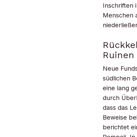
Inschriften
Menschen a
niederließe
Rückkeh
Ruinen
Neue Fundst
südlichen B
eine lang 
durch Überl
dass das Le
Beweise bei
berichtet e