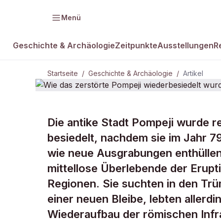
Menü
Geschichte & Archäologie
Zeitpunkte
Ausstellungen
R
Startseite
/
Geschichte & Archäologie
/
Artikel
GESCHICHTE & ARCHÄOLOGIE
Die antike Stadt Pompeji wurde re
Wie das zer
besiedelt, nachdem sie im Jahr 
wie neue Ausgrabungen enthülle
wiederbesie
mittellose Überlebende der Erupt
Regionen. Sie suchten in den T
einer neuen Bleibe, lebten allerd
Wiederaufbau der römischen Infra