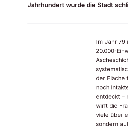
Jahrhundert wurde die Stadt schli
Im Jahr 79 
20.000-Einw
Ascheschich
systematisc
der Fläche 
noch intak
entdeckt – 
wirft die F
viele überl
sondern auß