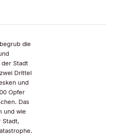
 begrub die
und
 der Stadt
zwei Drittel
resken und
300 Opfer
schen. Das
ch und wie
 Stadt,
atastrophe.