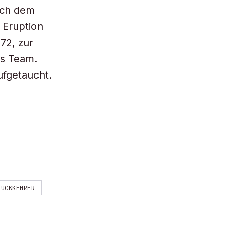
ach dem
 Eruption
72, zur
as Team.
ufgetaucht.
RÜCKKEHRER