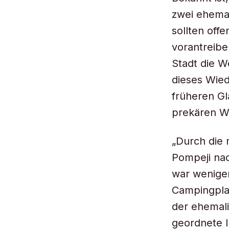
zwei ehemal
sollten of
vorantreibe
Stadt die W
dieses Wied
früheren Gl
prekären W
„Durch die 
Pompeji nac
war weniger
Campingpla
der ehemal
geordnete I