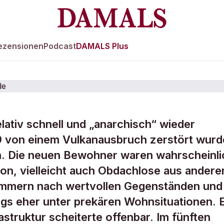
ezensionen
Podcast
DAMALS Plus
lativ schnell und „anarchisch“ wieder
störte Pompeji
79 von einem Vulkanausbruch zerstört wurd
n. Die neuen Bewohner waren wahrscheinli
delt wurde
ion, vielleicht auch Obdachlose aus andere
rümmern nach wertvollen Gegenständen und
ings eher unter prekären Wohnsituationen. 
struktur scheiterte offenbar. Im fünften