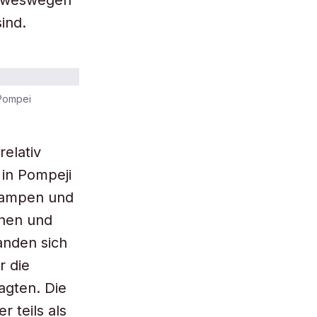
, weswegen
ind.
 Pompei
elativ
 in Pompeji
 Lampen und
nnen und
anden sich
r die
agten. Die
 teils als