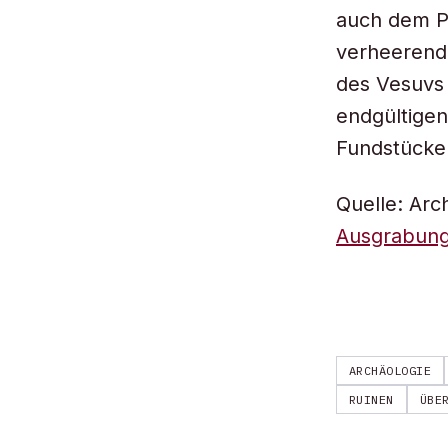
auch dem P
verheerende
des Vesuvs 
endgültigen
Fundstücke 
Quelle: Arc
Ausgrabun
ARCHÄOLOGIE
RUINEN
ÜBE