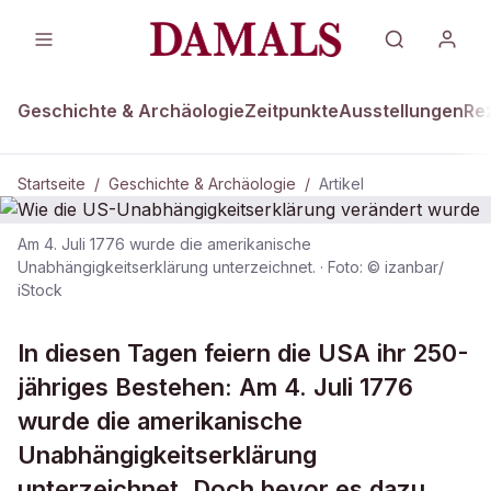
Geschichte & Archäologie
Zeitpunkte
Ausstellungen
Re
Startseite
/
Geschichte & Archäologie
/
Artikel
Am 4. Juli 1776 wurde die amerikanische
GESCHICHTE & ARCHÄOLOGIE
Unabhängigkeitserklärung unterzeichnet.
·
Foto: © izanbar/
iStock
Wie die US-
Unabhängigkeitserklärung verändert
In diesen Tagen feiern die USA ihr 250-
wurde
jähriges Bestehen: Am 4. Juli 1776
wurde die amerikanische
Unabhängigkeitserklärung
unterzeichnet. Doch bevor es dazu