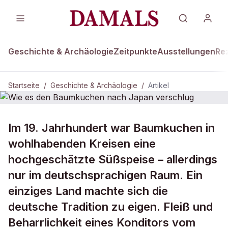
Geschichte & Archäologie
Zeitpunkte
Ausstellungen
Re
Startseite
/
Geschichte & Archäologie
/
Artikel
DAMALS Plus
GESCHICHTE & ARCHÄOLOGIE
Im 19. Jahrhundert war Baumkuchen in
Wie es den Baumkuchen nach
wohlhabenden Kreisen eine
Japan verschlug
hochgeschätzte Süßspeise – allerdings
nur im deutschsprachigen Raum. Ein
einziges Land machte sich die
deutsche Tradition zu eigen. Fleiß und
Beharrlichkeit eines Konditors vom