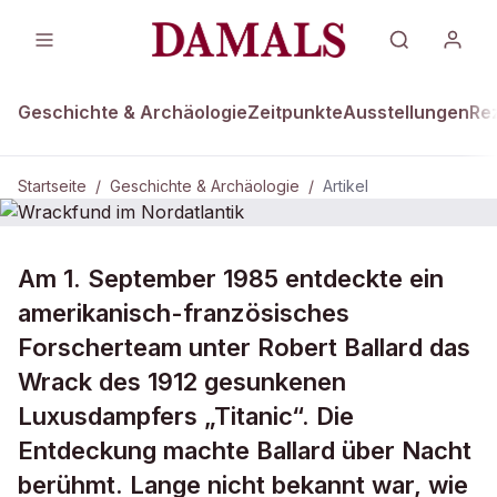
Geschichte & Archäologie
Zeitpunkte
Ausstellungen
Re
Startseite
/
Geschichte & Archäologie
/
Artikel
DAMALS Plus
GESCHICHTE & ARCHÄOLOGIE
Am 1. September 1985 entdeckte ein
Wrackfund im Nordatlantik
amerikanisch-französisches
Forscherteam unter Robert Ballard das
Wrack des 1912 gesunkenen
Luxusdampfers „Titanic“. Die
Entdeckung machte Ballard über Nacht
berühmt. Lange nicht bekannt war, wie