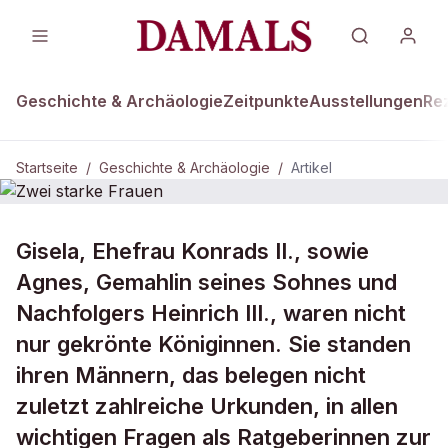
Geschichte & Archäologie
Zeitpunkte
Ausstellungen
Re
Startseite
/
Geschichte & Archäologie
/
Artikel
DAMALS Plus
GESCHICHTE & ARCHÄOLOGIE
Gisela, Ehefrau Konrads II., sowie
Zwei starke Frauen
Agnes, Gemahlin seines Sohnes und
Nachfolgers Heinrich III., waren nicht
nur gekrönte Königinnen. Sie standen
ihren Männern, das belegen nicht
zuletzt zahlreiche Urkunden, in allen
wichtigen Fragen als Ratgeberinnen zur