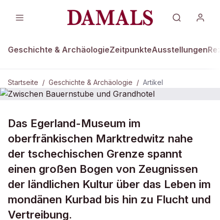
Geschichte & Archäologie
Zeitpunkte
Ausstellungen
Re
Startseite
/
Geschichte & Archäologie
/
Artikel
DAMALS Plus
GESCHICHTE & ARCHÄOLOGIE
Das Egerland-Museum im
Zwischen Bauernstube und
oberfränkischen Marktredwitz nahe
Grandhotel
der tschechischen Grenze spannt
einen großen Bogen von Zeugnissen
der ländlichen Kultur über das Leben im
mondänen Kurbad bis hin zu Flucht und
Vertreibung.