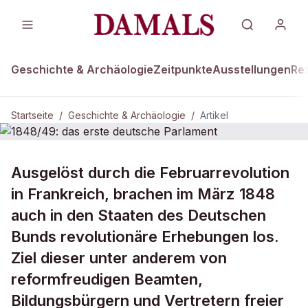
Geschichte & Archäologie
Zeitpunkte
Ausstellungen
Re
Startseite
/
Geschichte & Archäologie
/
Artikel
GESCHICHTE & ARCHÄOLOGIE
Ausgelöst durch die Februarrevolution
1848/49: das erste deutsche
in Frankreich, brachen im März 1848
Parlament
auch in den Staaten des Deutschen
Bunds revolutionäre Erhebungen los.
Ziel dieser unter anderem von
reformfreudigen Beamten,
Bildungsbürgern und Vertretern freier