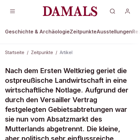
Geschichte & Archäologie
Zeitpunkte
Ausstellungen
Re
Startseite
/
Zeitpunkte
/
Artikel
ZEITPUNKTE · 21. DEZEMBER 1927
Nach dem Ersten Weltkrieg geriet die
Hilfe für Ostpreußen vereinbart
ostpreußische Landwirtschaft in eine
wirtschaftliche Notlage. Aufgrund der
durch den Versailler Vertrag
festgelegten Gebietsabtretungen war
sie nun vom Absatzmarkt des
Mutterlands abgetrennt. Die kleine,
aber politisch sehr einflussreiche