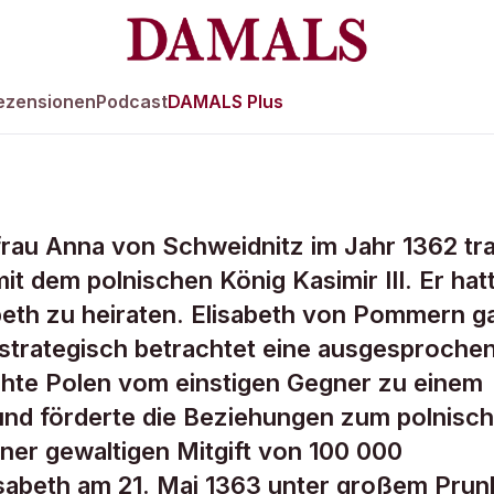
ezensionen
Podcast
DAMALS Plus
rau Anna von Schweidnitz im Jahr 1362 tra
die starke
it dem polnischen König Kasimir III. Er hat
beth zu heiraten. Elisabeth von Pommern ga
h strategisch betrachtet eine ausgesproche
achte Polen vom einstigen Gegner zu einem
 und förderte die Beziehungen zum polnisc
ner gewaltigen Mitgift von 100 000
isabeth am 21. Mai 1363 unter großem Prun