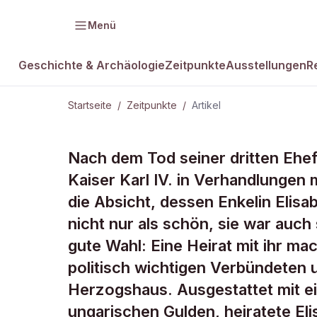
Menü
Geschichte & Archäologie
Zeitpunkte
Ausstellungen
R
Startseite
/
Zeitpunkte
/
Artikel
ZEITPUNKTE · 21. MAI 1362
Nach dem Tod seiner dritten Ehef
Karl IV. und 
Kaiser Karl IV. in Verhandlungen m
die Absicht, dessen Enkelin Elisa
Elisabeth
nicht nur als schön, sie war auc
gute Wahl: Eine Heirat mit ihr m
politisch wichtigen Verbündeten
Herzogshaus. Ausgestattet mit ei
ungarischen Gulden, heiratete El