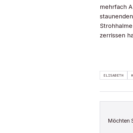
mehrfach Au
staunenden 
Strohhalme
zerrissen h
ELISABETH
Möchten 