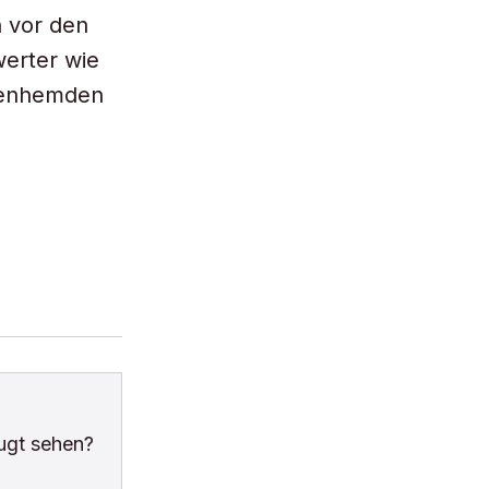
h vor den
erter wie
ttenhemden
ugt sehen?