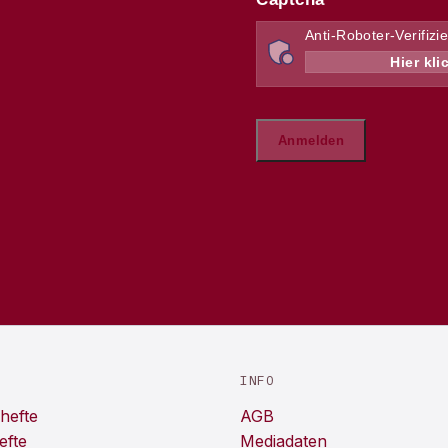
INFO
hefte
AGB
efte
Mediadaten