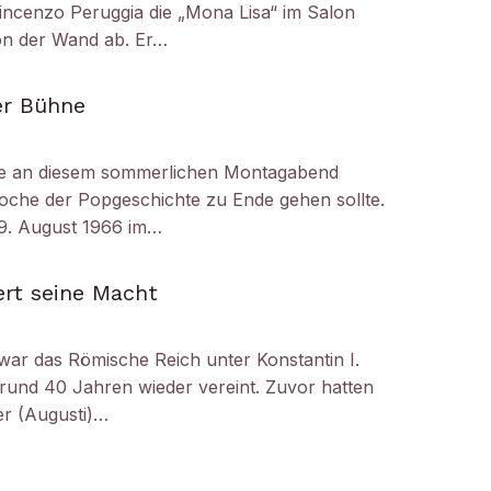
ncenzo Peruggia die „Mona Lisa“ im Salon
on der Wand ab. Er…
er Bühne
e an diesem sommerlichen Montagabend
oche der Popgeschichte zu Ende gehen sollte.
29. August 1966 im…
ert seine Macht
 war das Römische Reich unter Konstantin I.
 rund 40 Jahren wieder vereint. Zuvor hatten
er (Augusti)…