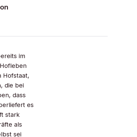
von
ereits im
s Hofleben
 Hofstaat,
, die bei
ben, dass
erliefert es
t stark
äfte als
lbst sei