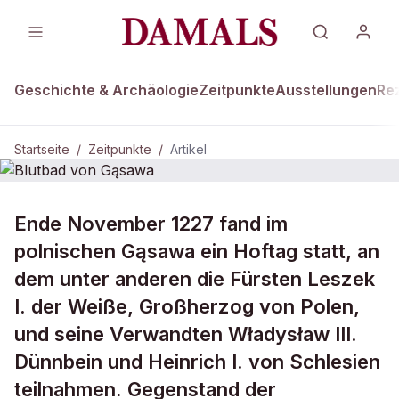
Geschichte & Archäologie
Zeitpunkte
Ausstellungen
Re
Startseite
/
Zeitpunkte
/
Artikel
ZEITPUNKTE · 24. NOVEMBER 1227
Ende November 1227 fand im
Blutbad von Gąsawa
polnischen Gąsawa ein Hoftag statt, an
dem unter anderen die Fürsten Leszek
I. der Weiße, Großherzog von Polen,
und seine Verwandten Władysław III.
Dünnbein und Heinrich I. von Schlesien
teilnahmen. Gegenstand der