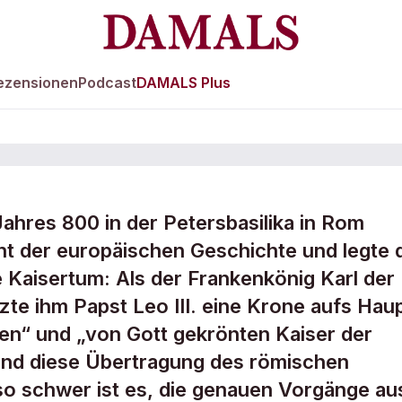
ezensionen
Podcast
DAMALS Plus
hres 800 in der Petersbasilika in Rom
nkönig zum
nt der europäischen Geschichte und legte 
he Kaisertum: Als der Frankenkönig Karl der
te ihm Papst Leo III. eine Krone aufs Haup
en“ und „von Gott gekrönten Kaiser der
end diese Übertragung des römischen
so schwer ist es, die genauen Vorgänge au