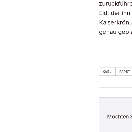
zurückführe
Eid, der ih
Kaiserkrönu
genau gepla
KARL
PAPST
Möchten 