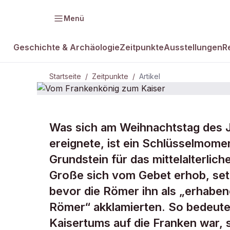
Menü
Geschichte & Archäologie
Zeitpunkte
Ausstellungen
R
Startseite
/
Zeitpunkte
/
Artikel
ZEITPUNKTE · 25. DEZEMBER 800
Was sich am Weihnachtstag des Ja
Vom Franke
ereignete, ist ein Schlüsselmome
Grundstein für das mittelalterlic
Kaiser
Große sich vom Gebet erhob, setz
bevor die Römer ihn als „erhaben
Römer“ akklamierten. So bedeut
Kaisertums auf die Franken war, 