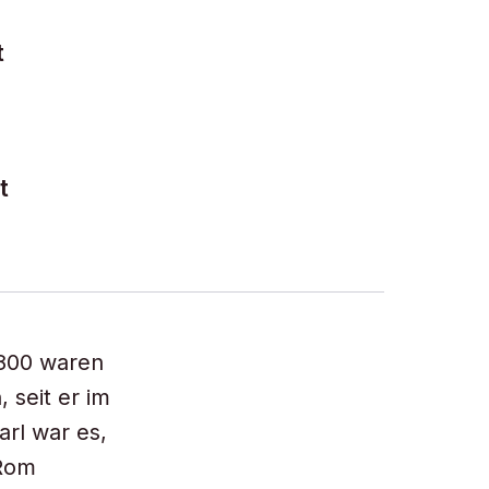
t
t
 800 waren
seit er im
arl war es,
 Rom