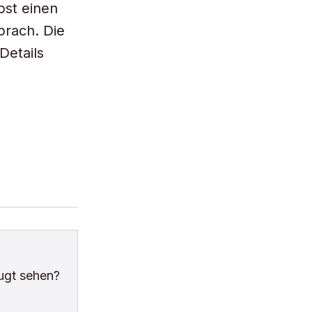
pst einen
prach. Die
Details
ugt sehen?