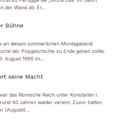
ncenzo Peruggia die „Mona Lisa“ im Salon
on der Wand ab. Er…
er Bühne
e an diesem sommerlichen Montagabend
oche der Popgeschichte zu Ende gehen sollte.
29. August 1966 im…
ert seine Macht
 war das Römische Reich unter Konstantin I.
 rund 40 Jahren wieder vereint. Zuvor hatten
er (Augusti)…