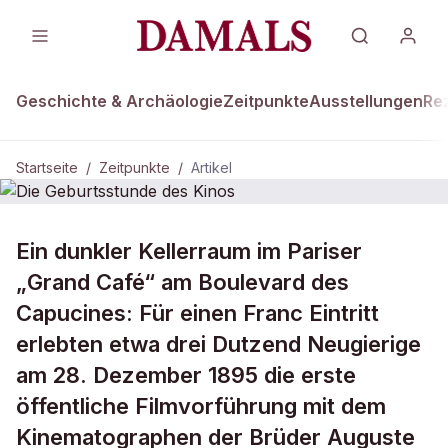
Geschichte & Archäologie
Zeitpunkte
Ausstellungen
Re
Startseite
/
Zeitpunkte
/
Artikel
ZEITPUNKTE · 28. DEZEMBER 1895
Ein dunkler Kellerraum im Pariser
Die Geburtsstunde des Kinos
„Grand Café“ am Boulevard des
Capucines: Für einen Franc Eintritt
erlebten etwa drei Dutzend Neugierige
am 28. Dezember 1895 die erste
öffentliche Filmvorführung mit dem
Kinematographen der Brüder Auguste