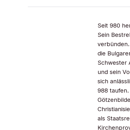
Seit 980 he
Sein Bestre
verbünden. 
die Bulgare
Schwester A
und sein Vol
sich anläss
988 taufen.
Götzenbilde
Christianis
als Staatsr
Kirchenprov