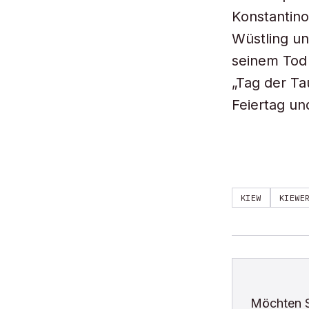
Konstantino
Wüstling u
seinem Tod 
„Tag der Tau
Feiertag un
KIEW
KIEWE
Möchten 