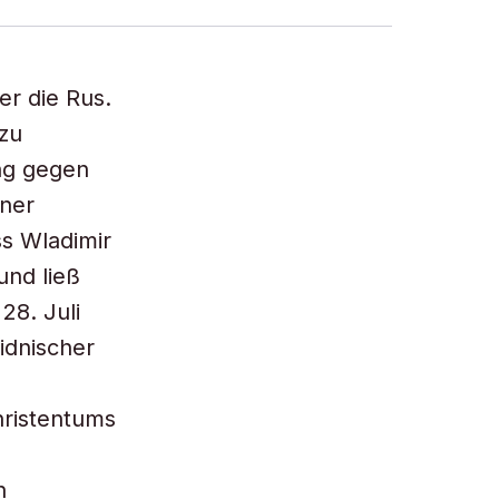
er die Rus.
 zu
ung gegen
iner
ss Wladimir
und ließ
28. Juli
idnischer
hristentums
e
n