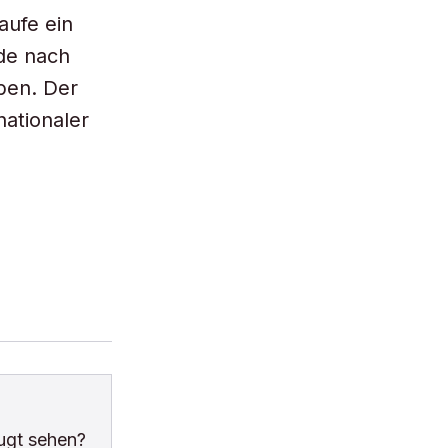
aufe ein
de nach
ben. Der
nationaler
ugt sehen?