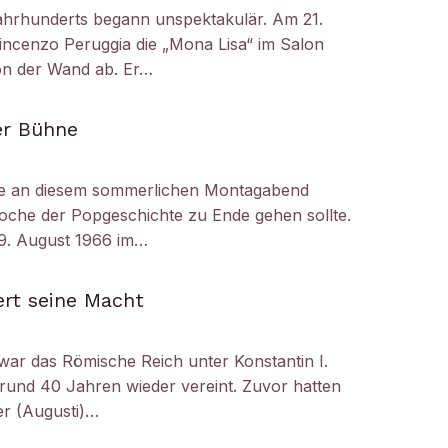
ahrhunderts begann unspektakulär. Am 21.
ncenzo Peruggia die „Mona Lisa“ im Salon
on der Wand ab. Er…
er Bühne
e an diesem sommerlichen Montagabend
oche der Popgeschichte zu Ende gehen sollte.
29. August 1966 im…
ert seine Macht
 war das Römische Reich unter Konstantin I.
 rund 40 Jahren wieder vereint. Zuvor hatten
er (Augusti)…