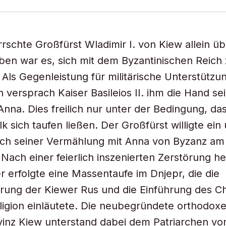
rrschte Großfürst Wladimir I. von Kiew allein üb
ben war es, sich mit dem Byzantinischen Reich
Als Gegenleistung für militärische Unterstütz
n versprach Kaiser Basileios II. ihm die Hand se
nna. Dies freilich nur unter der Bedingung, da
k sich taufen ließen. Der Großfürst willigte ein 
lich seiner Vermählung mit Anna von Byzanz am 
 Nach einer feierlich inszenierten Zerstörung he
r erfolgte eine Massentaufe im Dnjepr, die die
ierung der Kiewer Rus und die Einführung des C
eligion einläutete. Die neubegründete orthodox
inz Kiew unterstand dabei dem Patriarchen vo