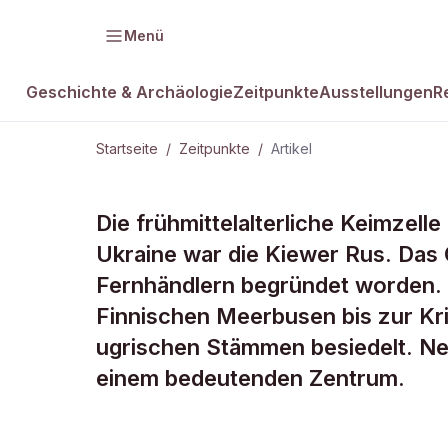
Menü
Geschichte & Archäologie
Zeitpunkte
Ausstellungen
R
Startseite
/
Zeitpunkte
/
Artikel
ZEITPUNKTE · 28. JULI 980
Die frühmittelalterliche Keimzell
Massentauf
Ukraine war die Kiewer Rus. Das
Fernhändlern begründet worden. 
Dnjepr
Finnischen Meerbusen bis zur Kr
ugrischen Stämmen besiedelt. Ne
einem bedeutenden Zentrum.