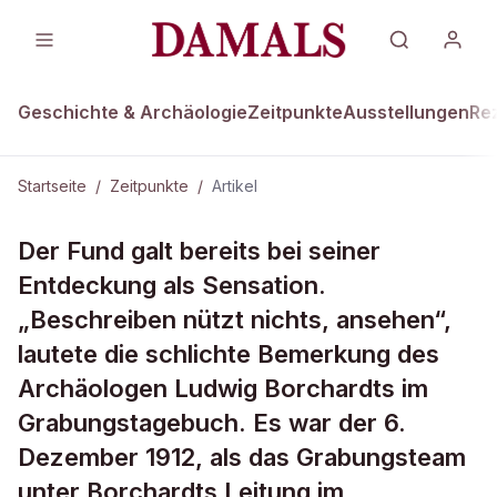
Geschichte & Archäologie
Zeitpunkte
Ausstellungen
Re
Startseite
/
Zeitpunkte
/
Artikel
ZEITPUNKTE · 6. DEZEMBER 1912
Der Fund galt bereits bei seiner
Büste der Nofretete entdeckt
Entdeckung als Sensation.
„Beschreiben nützt nichts, ansehen“,
lautete die schlichte Bemerkung des
Archäologen Ludwig Borchardts im
Grabungstagebuch. Es war der 6.
Dezember 1912, als das Grabungsteam
unter Borchardts Leitung im