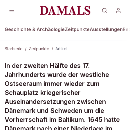
Geschichte & Archäologie
Zeitpunkte
Ausstellungen
Re
Startseite
/
Zeitpunkte
/
Artikel
ZEITPUNKTE · 8. MÄRZ 1645
In der zweiten Hälfte des 17.
Dänemark verliert Gebiete
Jahrhunderts wurde der westliche
Ostseeraum immer wieder zum
Schauplatz kriegerischer
Auseinandersetzungen zwischen
Dänemark und Schweden um die
Vorherrschaft im Baltikum. 1645 hatte
Dänemark nach einer Niederlage im