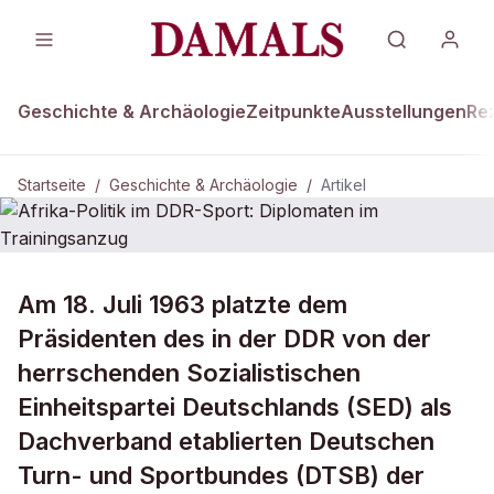
Geschichte & Archäologie
Zeitpunkte
Ausstellungen
Re
Startseite
/
Geschichte & Archäologie
/
Artikel
DAMALS Plus
GESCHICHTE & ARCHÄOLOGIE
Am 18. Juli 1963 platzte dem
Afrika-Politik im DDR-Sport:
Präsidenten des in der DDR von der
Diplomaten im Trainingsanzug
herrschenden Sozialistischen
Einheitspartei Deutschlands (SED) als
Dachverband etablierten Deutschen
Turn- und Sportbundes (DTSB) der