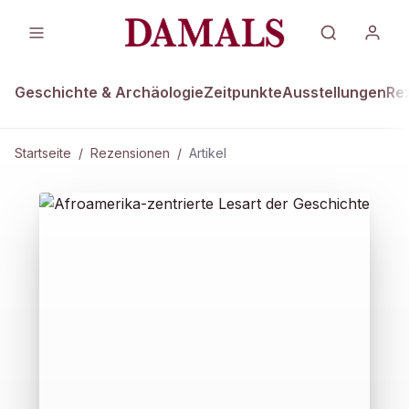
Geschichte & Archäologie
Zeitpunkte
Ausstellungen
Re
Startseite
/
Rezensionen
/
Artikel