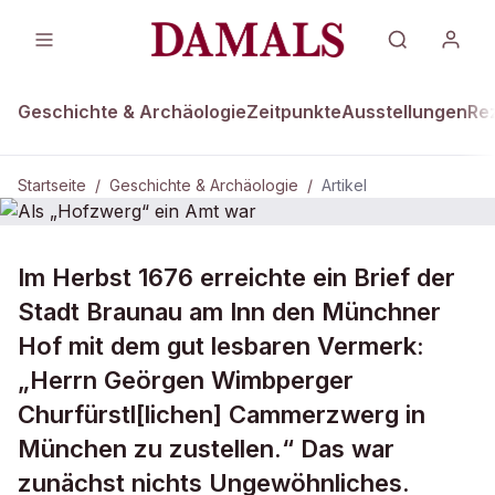
Geschichte & Archäologie
Zeitpunkte
Ausstellungen
Re
Startseite
/
Geschichte & Archäologie
/
Artikel
DAMALS Plus
GESCHICHTE & ARCHÄOLOGIE
Im Herbst 1676 erreichte ein Brief der
Als „Hofzwerg“ ein Amt war
Stadt Braunau am Inn den Münchner
Hof mit dem gut lesbaren Vermerk:
„Herrn Geörgen Wimbperger
Churfürstl[lichen] Cammerzwerg in
München zu zustellen.“ Das war
zunächst nichts Ungewöhnliches.