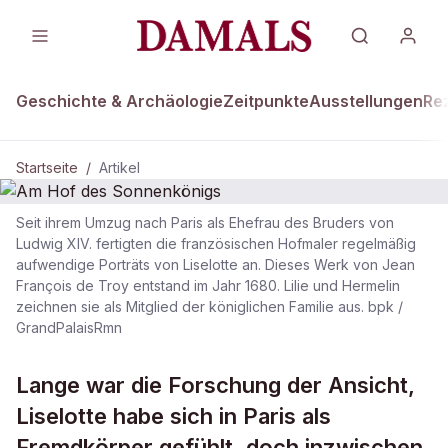
Geschichte & Archäologie
Zeitpunkte
Ausstellungen
Re
Startseite
/
Artikel
Seit ihrem Umzug nach Paris als Ehefrau des Bruders von
DAMALS Plus
Ludwig XIV. fertigten die französischen Hofmaler regelmäßig
aufwendige Porträts von Liselotte an. Dieses Werk von Jean
Am Hof des Sonnenkönigs
François de Troy entstand im Jahr 1680. Lilie und Hermelin
zeichnen sie als Mitglied der königlichen Familie aus. bpk /
GrandPalaisRmn
Lange war die Forschung der Ansicht,
Liselotte habe sich in Paris als
Fremdkörper gefühlt, doch inzwischen