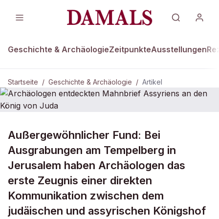
Geschichte & Archäologie
Zeitpunkte
Ausstellungen
Re
Startseite
/
Geschichte & Archäologie
/
Artikel
DAMALS Plus
GESCHICHTE & ARCHÄOLOGIE
Außergewöhnlicher Fund: Bei
Archäologen entdeckten Mahnbrief
Ausgrabungen am Tempelberg in
Assyriens an den König von Juda
Jerusalem haben Archäologen das
erste Zeugnis einer direkten
Kommunikation zwischen dem
judäischen und assyrischen Königshof