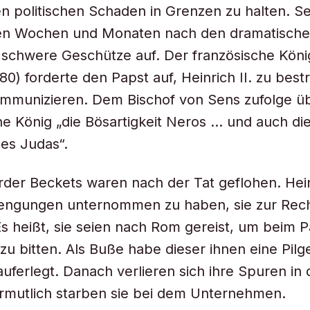
n politischen Schaden in Grenzen zu halten. S
den Wochen und Monaten nach den dramatisch
 schwere Geschütze auf. Der französische Kön
180) forderte den Papst auf, Heinrich II. zu best
mmunizieren. Dem Bischof von Sens zufolge üb
he König „die Bösartigkeit Neros … und auch die
des Judas“.
rder Beckets waren nach der Tat geflohen. Hei
rengungen unternommen zu haben, sie zur Rec
Es heißt, sie seien nach Rom gereist, um beim 
u bitten. Als Buße habe dieser ihnen eine Pilg
uferlegt. Danach verlieren sich ihre Spuren in
rmutlich starben sie bei dem Unternehmen.