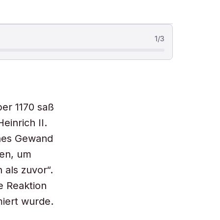
1
/
3
er 1170 saß
einrich II.
ches Gewand
men, um
 als zuvor“.
ie Reaktion
miert wurde.