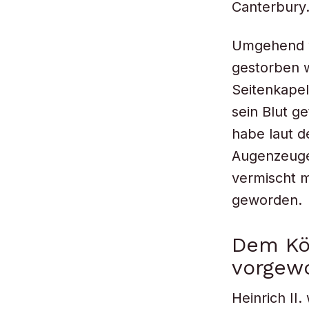
Canterbury.
Umgehend w
gestorben w
Seitenkapel
sein Blut g
habe laut 
Augenzeuge 
vermischt m
geworden.
Dem Kö
vorgew
Heinrich II