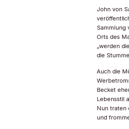
John von Sa
veröffentli
Sammlung v
Orts des Ma
„werden die
die Stumme
Auch die Mö
Werbetromme
Becket eher
Lebensstil 
Nun traten 
und fromme