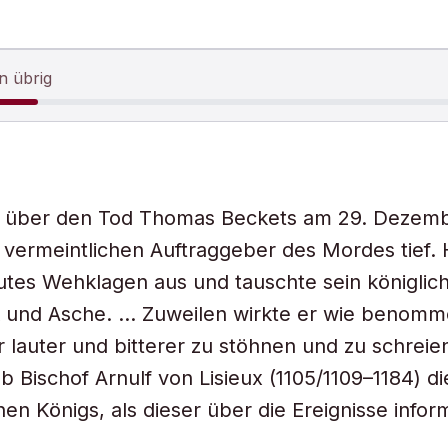
n übrig
 über den Tod Thomas Beckets am 29. Dezemb
 vermeintlichen Auftraggeber des Mordes tief. H
autes Wehklagen aus und tauschte sein königli
 und Asche. … Zuweilen wirkte er wie benom
 lauter und bitterer zu stöhnen und zu schreien
b Bischof Arnulf von Lisieux (1105/1109–1184) d
hen Königs, als dieser über die Ereignisse infor