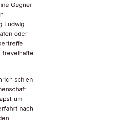
eine Gegner
en
ig Ludwig
rafen oder
ertreffe
 frevelhafte
nrich schien
henschaft
Papst um
erfahrt nach
 den