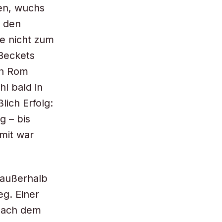
en, wuchs
n den
ie nicht zum
Beckets
in Rom
hl bald in
lich Erfolg:
g – bis
mit war
 außerhalb
g. Einer
 nach dem