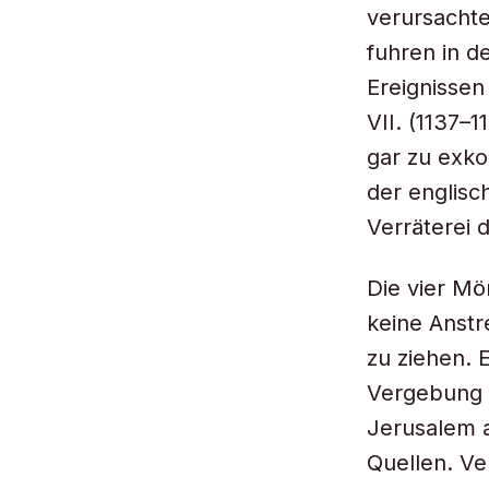
verursachte
fuhren in 
Ereignissen
VII. (1137–1
gar zu exko
der englisc
Verräterei 
Die vier Mö
keine Anst
zu ziehen. 
Vergebung z
Jerusalem a
Quellen. Ve