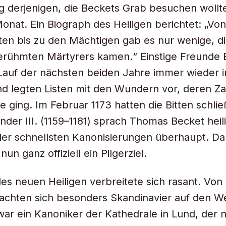
 derjenigen, die Beckets Grab besuchen wollt
onat. Ein Biograph des Heiligen berichtet: „Vo
ten bis zu den Mächtigen gab es nur wenige, d
erühmten Märtyrers kamen.“ Einstige Freunde 
Lauf der nächsten beiden Jahre immer wieder 
und legten Listen mit den Wundern vor, deren Za
 ging. Im Februar 1173 hatten die Bitten schließ
nder III. (1159–1181) sprach Thomas Becket heili
der schnellsten Kanonisierungen überhaupt. Da
un ganz offiziell ein Pilgerziel.
s neuen Heiligen verbreitete sich rasant. Von
chten sich besonders Skandinavier auf den We
war ein Kanoniker der Kathedrale in Lund, der