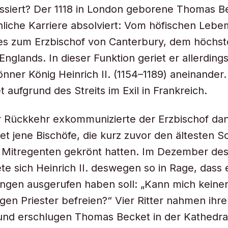
ssiert? Der 1118 in London geborene Thomas B
nliche Karriere absolviert: Vom höfischen Leb
 es zum Erzbischof von Canterbury, dem höchs
Englands. In dieser Funktion geriet er allerding
önner König Heinrich II. (1154–1189) aneinander
 aufgrund des Streits im Exil in Frankreich.
 Rückkehr exkommunizierte der Erzbischof dan
t jene Bischöfe, die kurz zuvor den ältesten S
 Mitregenten gekrönt hatten. Im Dezember de
te sich Heinrich II. deswegen so in Rage, dass 
ingen ausgerufen haben soll: „Kann mich keine
igen Priester befreien?“ Vier Ritter nahmen ihr
und erschlugen Thomas Becket in der Kathedra