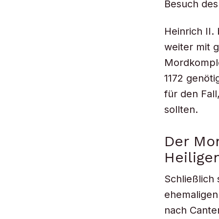
Besuch des 
Heinrich II
weiter mit 
Mordkomplo
1172 genöti
für den Fal
sollten.
Der Mon
Heilige
Schließlich
ehemaligen 
nach Canterb