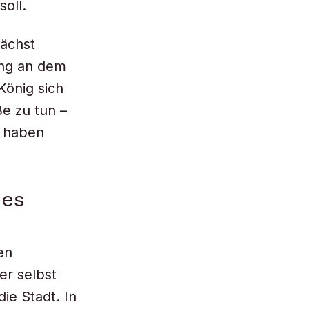
oll.
nächst
gung an dem
König sich
ße zu tun –
t haben
des
en
er selbst
ie Stadt. In