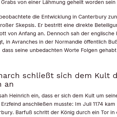
Grabs von einer Lähmung geheilt worden sein s
. beobachtete die Entwicklung in Canterbury zu
großer Skepsis. Er bestritt eine direkte Beteili
tt von Anfang an. Dennoch sah der englische 
gt, in Avranches in der Normandie öffentlich Bu
l, dass seine unbedachten Worte Folgen gehab
arch schließt sich dem Kult 
n an
 sah Heinrich ein, dass er sich dem Kult um sein
Erzfeind anschließen musste: Im Juli 1174 kam 
ury. Barfuß schritt der König durch ein Tor in d