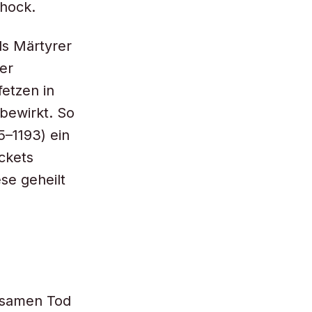
chock.
s Märtyrer
er
fetzen in
bewirkt. So
–1193) ein
ckets
se geheilt
ltsamen Tod