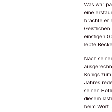
Was war pa
eine erstau
brachte er
Geistlichen 
einstigen G
lebte Becket
Nach seiner
ausgerechne
Königs zum
Jahres rede
seinen Höfl
diesem läst
beim Wort 