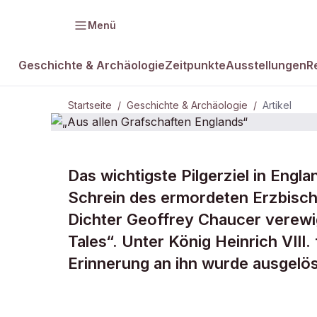
Menü
Geschichte & Archäologie
Zeitpunkte
Ausstellungen
R
Startseite
/
Geschichte & Archäologie
/
Artikel
Das wichtigste Pilgerziel in Engl
DAMALS Plus
GESCHICHTE & ARCHÄOLOGIE
Schrein des ermordeten Erzbisch
„Aus allen
Dichter Geoffrey Chaucer verewig
Tales“. Unter König Heinrich VIII.
Grafschafte
Erinnerung an ihn wurde ausgelös