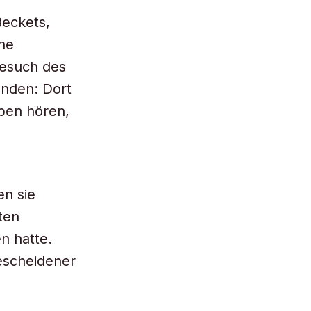
Beckets,
ne
esuch des
ünden: Dort
uben hören,
en sie
ten
n hatte.
bescheidener