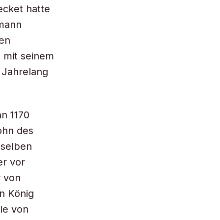
ecket hatte
emann
ten
s mit seinem
. Jahrelang
n 1170
ohn des
sselben
er vor
r von
en König
le von