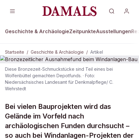
Geschichte & Archäologie
Zeitpunkte
Ausstellungen
Re
Startseite
/
Geschichte & Archäologie
/
Artikel
Diese Bronzezeit-Schmuckstücke sind Teil eines bei
GESCHICHTE & ARCHÄOLOGIE
Wolfenbüttel gemachten Depotfunds.
·
Foto:
Niedersächsisches Landesamt für Denkmalpflege/ C.
Bronzezeitlicher Ausnahmefund
Wehrstedt
beim Windanlagen-Bau
Bei vielen Bauprojekten wird das
Gelände im Vorfeld nach
archäologischen Funden durchsucht –
so auch bei Windanlagen-Projekten der