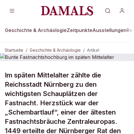
Geschichte & Archäologie
Zeitpunkte
Ausstellungen
Re
Startseite
/
Geschichte & Archäologie
/
Artikel
GESCHICHTE & ARCHÄOLOGIE
Im späten Mittelalter zählte die
Bunte Fastnachtshochburg im
Reichsstadt Nürnberg zu den
späten Mittelalter
wichtigsten Schauplätzen der
Fastnacht. Herzstück war der
„Schembartlauf“, einer der ältesten
Fastnachtsbräuche Zentraleuropas.
1449 erteilte der Nürnberger Rat den