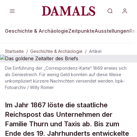
Geschichte & Archäologie
Zeitpunkte
Ausstellungen
Re
Startseite
/
Geschichte & Archäologie
/
Artikel
Die Einführung der „Correspondenz-Karte“ 1869 erwies sich
DAMALS Plus
als Geniestreich. Für wenig Geld konnten auf diese Weise
GESCHICHTE & ARCHÄOLOGIE
unkompliziert kürzere Nachrichten versendet werden. bpk-
Das goldene Zeitalter des Briefs
Fotoarchiv / Willy Römer
Im Jahr 1867 löste die staatliche
Reichspost das Unternehmen der
Familie Thurn und Taxis ab. Bis zum
Ende des 19. Jahrhunderts entwickelte