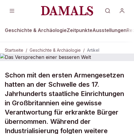
Geschichte & Archäologie
Zeitpunkte
Ausstellungen
Re
Startseite
/
Geschichte & Archäologie
/
Artikel
DAMALS Plus
GESCHICHTE & ARCHÄOLOGIE
Schon mit den ersten Armengesetzen
Das Versprechen einer besseren
hatten an der Schwelle des 17.
Welt
Jahrhunderts staatliche Einrichtungen
in Großbritannien eine gewisse
Verantwortung für erkrankte Bürger
übernommen. Während der
Industrialisierung folgten weitere