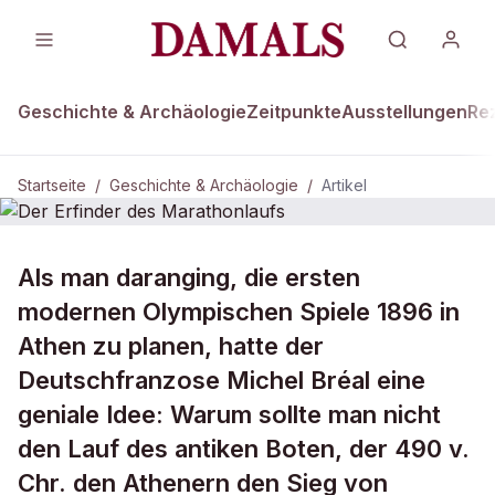
Geschichte & Archäologie
Zeitpunkte
Ausstellungen
Re
Startseite
/
Geschichte & Archäologie
/
Artikel
DAMALS Plus
GESCHICHTE & ARCHÄOLOGIE
Als man daranging, die ersten
Der Erfinder des Marathonlaufs
modernen Olympischen Spiele 1896 in
Athen zu planen, hatte der
Deutschfranzose Michel Bréal eine
geniale Idee: Warum sollte man nicht
den Lauf des antiken Boten, der 490 v.
Chr. den Athenern den Sieg von