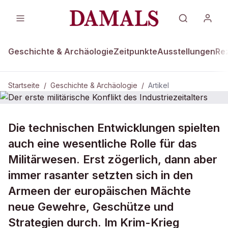
Geschichte & Archäologie
Zeitpunkte
Ausstellungen
Re
Startseite
/
Geschichte & Archäologie
/
Artikel
DAMALS Plus
GESCHICHTE & ARCHÄOLOGIE
Die technischen Entwicklungen spielten
Der erste militärische Konflikt des
auch eine wesentliche Rolle für das
Industriezeitalters
Militärwesen. Erst zögerlich, dann aber
immer rasanter setzten sich in den
Armeen der europäischen Mächte
neue Gewehre, Geschütze und
Strategien durch. Im Krim-Krieg