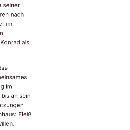
e seiner
aren nach
er im
am
 Konrad als
öse
emeinsames
ng im
bis an sein
etzungen
nhaus: Fleiß
illen.