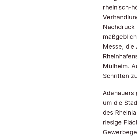
rheinisch-hö
Verhandlung
Nachdruck v
maßgeblich 
Messe, die 
Rheinhafens
Mülheim. Au
Schritten 
Adenauers g
um die Stad
des Rheinla
riesige Flä
Gewerbegeb