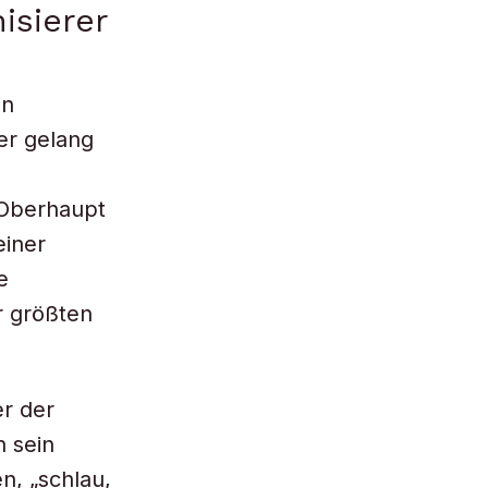
isierer
in
er gelang
 Oberhaupt
einer
e
r größten
er der
n sein
n, „schlau,