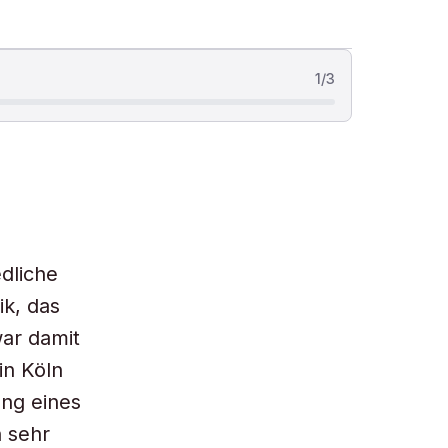
1
/
3
dliche
k, das
war damit
in Köln
ung eines
h sehr