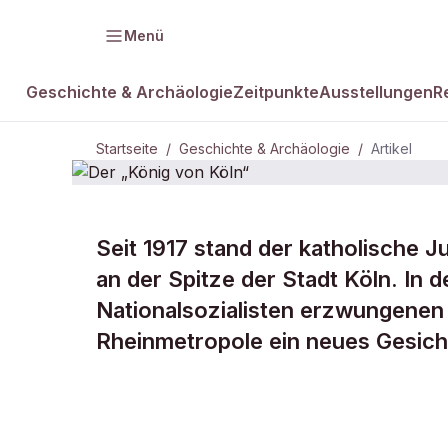
Menü
Geschichte & Archäologie
Zeitpunkte
Ausstellungen
R
Startseite
/
Geschichte & Archäologie
/
Artikel
Seit 1917 stand der katholische 
DAMALS Plus
GESCHICHTE & ARCHÄOLOGIE
an der Spitze der Stadt Köln. In 
Der „König 
Nationalsozialisten erzwungenen
Rheinmetropole ein neues Gesich
Köln“