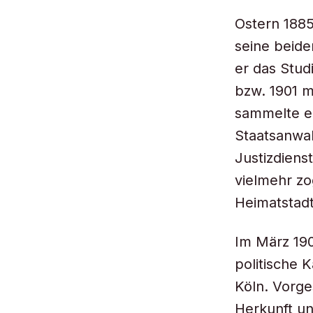
Ostern 1885
seine beid
er das Stud
bzw. 1901 m
sammelte er
Staatsanwal
Justizdiens
vielmehr zo
Heimatstadt
Im März 190
politische 
Köln. Vorge
Herkunft un