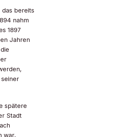
 das bereits
 1894 nahm
es 1897
den Jahren
 die
der
 werden,
 seiner
ie spätere
er Stadt
nach
n war.