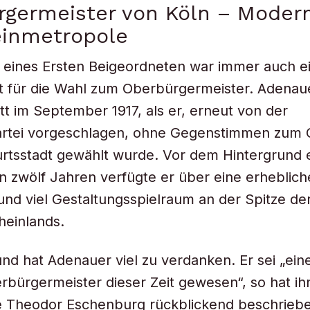
germeister von Köln – Modern
einmetropole
n eines Ersten Beigeordneten war immer auch e
t für die Wahl zum Oberbürgermeister. Adenau
itt im September 1917, als er, erneut von der
rtei vorgeschlagen, ohne Gegenstimmen zum
rtsstadt gewählt wurde. Vor dem Hintergrund 
n zwölf Jahren verfügte er über eine erheblich
und viel Gestaltungsspielraum an der Spitze de
heinlands.
und hat Adenauer viel zu verdanken. Er sei „ein
bürgermeister dieser Zeit gewesen“, so hat ih
e Theodor Eschenburg rückblickend beschriebe