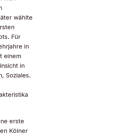
m
päter wählte
rsten
ts. Für
hrjahre in
it einem
nsicht in
n, Soziales.
kteristika
ine erste
en Kölner