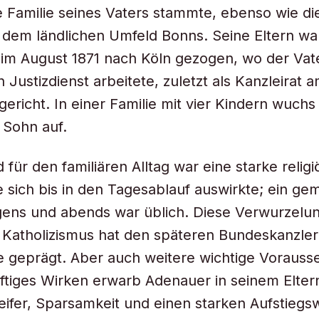
e Familie seines Vaters stammte, ebenso wie di
 dem ländlichen Umfeld Bonns. Seine Eltern w
t im August 1871 nach Köln gezogen, wo der Vat
 Justizdienst arbeitete, zuletzt als Kanzleirat 
ericht. In einer Familie mit vier Kindern wuchs
r Sohn auf.
für den familiären Alltag war eine starke religi
e sich bis in den Tagesablauf auswirkte; ein g
ens und abends war üblich. Diese Verwurzelu
 Katholizismus hat den späteren Bundeskanzler 
 geprägt. Aber auch weitere wichtige Vorauss
nftiges Wirken erwarb Adenauer in seinem Elter
eifer, Sparsamkeit und einen starken Aufstiegsw