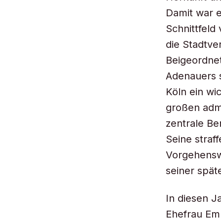
Damit war ei
Schnittfeld
die Stadtv
Beigeordnet
Adenauers s
Köln ein wi
großen admi
zentrale Ber
Seine straff
Vorgehenswe
seiner spät
In diesen J
Ehefrau Em