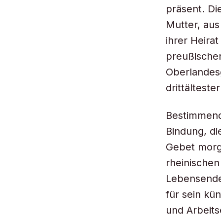
präsent. Di
Mutter, aus
ihrer Heira
preußischen
Oberlandesg
drittälteste
Bestimmend 
Bindung, di
Gebet morg
rheinischen
Lebensende
für sein kü
und Arbeits