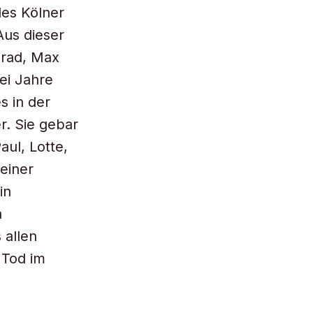
des Kölner
Aus dieser
nrad, Max
ei Jahre
s in der
r. Sie gebar
aul, Lotte,
seiner
in
n
 allen
 Tod im