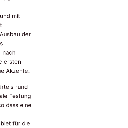
und mit
t
 Ausbau der
s
e nach
e ersten
ue Akzente.
rtels rund
rale Festung
so dass eine
iet für die