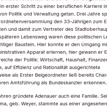
n erster Schritt zu einer beruflichen Karriere i
 von Politik und Verwaltung getan. Drei Jahre s
erordnetenversammlung den 33-Jährigen zum E
en und damit zum Vertreter des Stadtoberhaup
päteren Lebensweg waren diese politischen Le
chtiger Baustein. Hier konnte er den Umgang m
nistrativen Apparat erlernen, hier gewann er Ei
eiche der Politik: Wirtschaft, Haushalt, Finanze
e, auf Effizienz und Rationalität ausgerichtete
ise als Erster Beigeordneter ließ bereits Chara
eren Amtsführung als Bundeskanzler erkennen.
ahren gründete Adenauer auch eine Familie. Se
ma, geb. Weyer, stammte aus einer angesehen