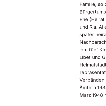
Familie, so 
Bürgertums 
Ehe (Heirat
und Ria. Al
später heir
Nachbarscha
ihm fünf Kin
Libet und G
Heimatstadt
repräsentat
Verbänden u
Ämtern 1933
März 1948 