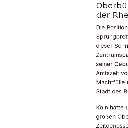
Oberbür
der Rh
Die Positio
Sprungbret
dieser Schr
Zentrumspa
seiner Gebu
Amtszeit vo
Machtfülle 
Stadt des R
Köln hatte 
großen Ober
Zeitgenoss