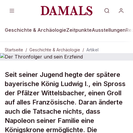
Geschichte & Archäologie
Zeitpunkte
Ausstellungen
Re
Startseite
/
Geschichte & Archäologie
/
Artikel
DAMALS Plus
GESCHICHTE & ARCHÄOLOGIE
Seit seiner Jugend hegte der spätere
Der Thronfolger und sein Erzfeind
bayerische König Ludwig I., ein Spross
der Pfälzer Wittelsbacher, einen Groll
auf alles Französische. Daran änderte
auch die Tatsache nichts, dass
Napoleon seiner Familie eine
Königskrone ermöglichte. Die