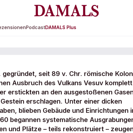
ezensionen
Podcast
DAMALS Plus
 gegründet, seit 89 v. Chr. römische Kolon
ng
inen Ausbruch des Vulkans Vesuv komplett
er erstickten an den ausgestoßenen Gase
Gestein erschlagen. Unter einer dicken
aben, blieben Gebäude und Einrichtungen i
 1860 begannen systematische Ausgrabunge
en und Plätze – teils rekonstruiert – zeuge