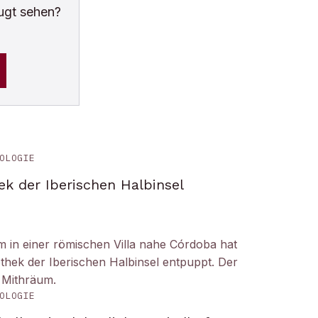
ugt sehen?
OLOGIE
ek der Iberischen Halbinsel
um in einer römischen Villa nahe Córdoba hat
liothek der Iberischen Halbinsel entpuppt. Der
 Mithräum.
OLOGIE