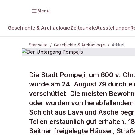
Menü
Geschichte & Archäologie
Zeitpunkte
Ausstellungen
R
Startseite
/
Geschichte & Archäologie
/
Artikel
GESCHICHTE & ARCHÄOLOGIE
Die Stadt Pompeji, um 600 v. Chr.
Der Unterga
wurde am 24. August 79 durch e
verschüttet. Die meisten Bewohn
Pompejis
oder wurden von herabfallendem 
Schicht aus Lava und Asche begr
Teilen erstaunlich gut erhalten.
Seither freigelegte Häuser, Straß