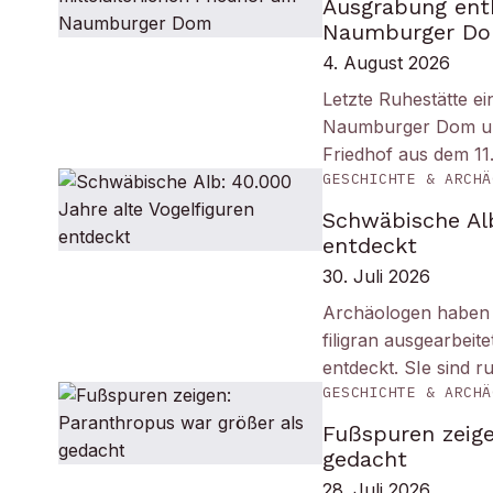
Ausgrabung enth
Naumburger D
4. August 2026
Letzte Ruhestätte e
Naumburger Dom und 
Friedhof aus dem 11
GESCHICHTE & ARCHÄ
Schwäbische Alb
entdeckt
30. Juli 2026
Archäologen haben i
filigran ausgearbei
entdeckt. SIe sind r
GESCHICHTE & ARCHÄ
Fußspuren zeige
gedacht
28. Juli 2026