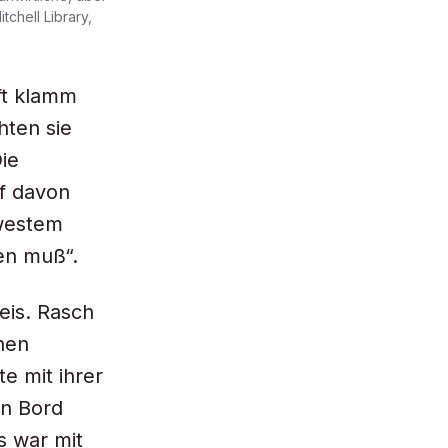
chell Library,
oft klamm
hten sie
ie
f davon
rwestem
en muß“.
eis. Rasch
nen
e mit ihrer
an Bord
s war mit