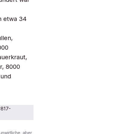
n etwa 34
llen,
000
auerkraut,
r, 8000
 und
unwirtliche, aber