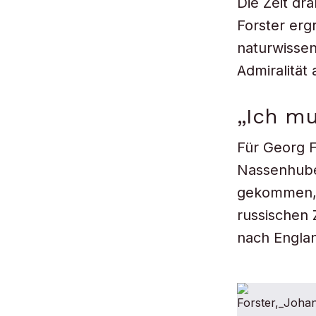
Die Zeit dr
Forster ergr
naturwissen
Admiralität
„Ich mu
Für Georg F
Nassenhuben
gekommen, h
russischen 
nach Englan