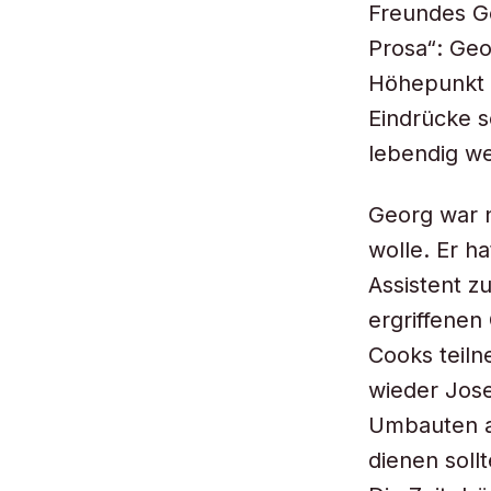
Freundes Ge
Prosa“: Geor
Höhepunkt d
Eindrücke s
lebendig w
Georg war n
wolle. Er h
Assistent z
ergriffenen
Cooks teiln
wieder Jos
Umbauten am
dienen sol