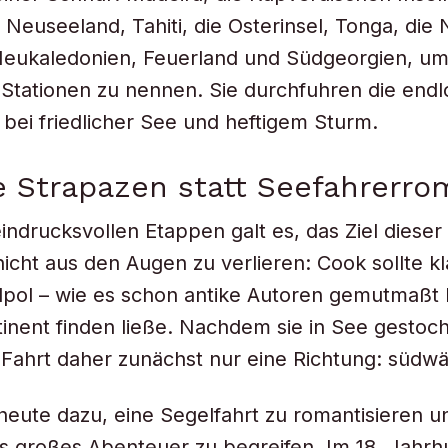
 Neuseeland, Tahiti, die Osterinsel, Tonga, die
Neukaledonien, Feuerland und Südgeorgien, um
 Stationen zu nennen. Sie durchfuhren die end
bei friedlicher See und heftigem Sturm.
 Strapazen statt Seefahrerro
eindrucksvollen Etappen galt es, das Ziel dieser
nicht aus den Augen zu verlieren: Cook sollte k
pol – wie es schon antike Autoren gemutmaßt h
inent finden ließe. Nachdem sie in See gestoc
 Fahrt daher zunächst nur eine Richtung: südwä
heute dazu, eine Segelfahrt zu romantisieren u
ls großes Abenteuer zu begreifen. Im 18. Jahr