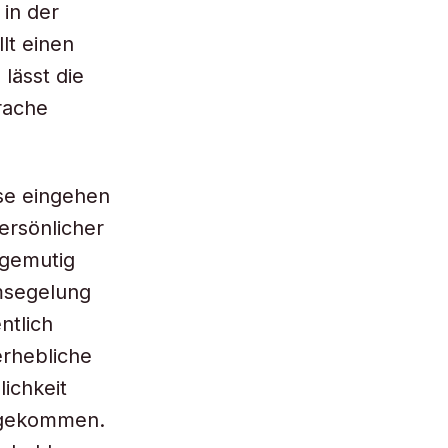
in der
lt einen
lässt die
rache
se eingehen
ersönlicher
agemutig
umsegelung
ntlich
rhebliche
ichkeit
n gekommen.