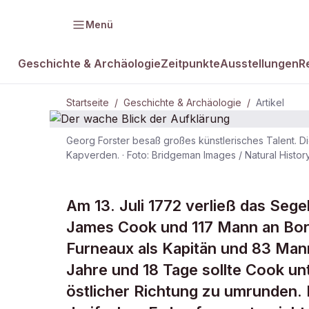
Menü
Geschichte & Archäologie
Zeitpunkte
Ausstellungen
R
Startseite
/
Geschichte & Archäologie
/
Artikel
Georg Forster besaß großes künstlerisches Talent. Di
Kapverden.
·
Foto: Bridgeman Images / Natural Hist
DAMALS Plus
GESCHICHTE & ARCHÄOLOGIE
Der wache B
Am 13. Juli 1772 verließ das Sege
James Cook und 117 Mann an Bord,
Aufklärung
Furneaux als Kapitän und 83 Man
Jahre und 18 Tage sollte Cook un
östlicher Richtung zu umrunden. 