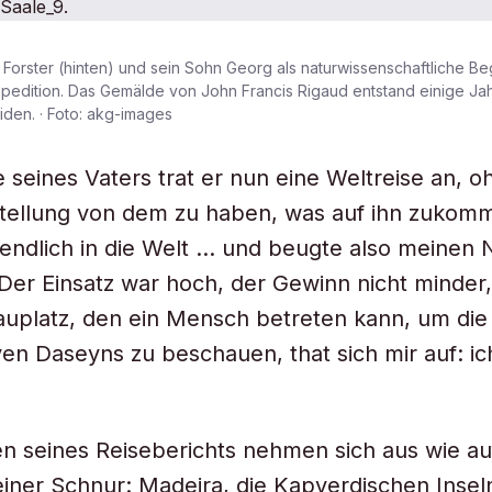
Forster (hinten) und sein Sohn Georg als naturwissenschaftliche Beg
pedition. Das Gemälde von John Francis Rigaud entstand einige Ja
den. · Foto: akg-images
e seines Vaters trat er nun eine Weltreise an, o
tellung von dem zu haben, was auf ihn zukomm
endlich in die Welt … und beugte also meinen
 Der Einsatz war hoch, der Gewinn nicht minder
auplatz, den ein Mensch betreten kann, um di
ven Daseyns zu beschauen, that sich mir auf: ic
en seines Reiseberichts nehmen sich aus wie au
einer Schnur: Madeira, die Kapverdischen Inseln