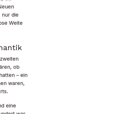
 Neuen
 nur die
lose Weite
mantik
 zweiten
lären, ob
atten – ein
hen waren,
rts.
nd eine
hundert war