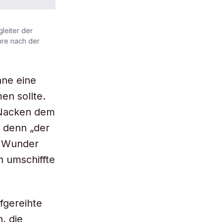
leiter der
hre nach der
hne eine
en sollte.
 Nacken dem
, denn „der
e Wunder
h umschiffte
fgereihte
, die