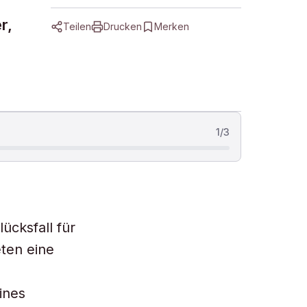
r,
Teilen
Drucken
Merken
1
/
3
ücksfall für
ten eine
ines