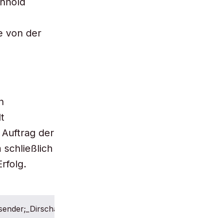
inhold
e von der
n
t
 Auftrag der
 schließlich
rfolg.