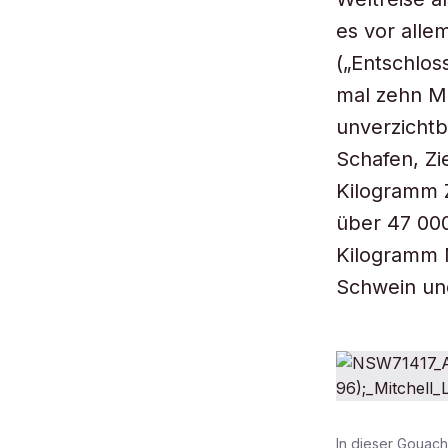
es vor alle
(„Entschlos
mal zehn Me
unverzichtb
Schafen, Zi
Kilogramm Z
über 47 000
Kilogramm 
Schwein und
In dieser Gouach