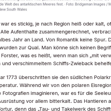
e Welt des antarktischen Meeres fest. · Foto: Bridgeman Images / Mit
 New South Wales
war es stickig, je nach Region heiß oder kalt, 
 Alle Aufenthalte zusammengerechnet, verbrac
lbes Jahr an Land. Von Romantik keine Spur. D
wurden zur Qual. Man könne sich keinen Begrif
Forster, was es heißt, wenn man sich „mit ve
h und verschimmeltem Schiffs-Zwieback behelf
ar 1773 überschritten sie den südlichen Polarkr
mperatur. Während wir von den polaren Eisregio
Fotografien imaginieren, war es für die Seeleut
usrüstung vor allem bitterkalt. Das Hantieren 
ortur, denn das „Tau- und Takelwerk des Schiff