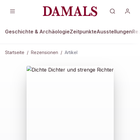
Geschichte & Archäologie
Zeitpunkte
Ausstellungen
Re
Startseite
/
Rezensionen
/
Artikel