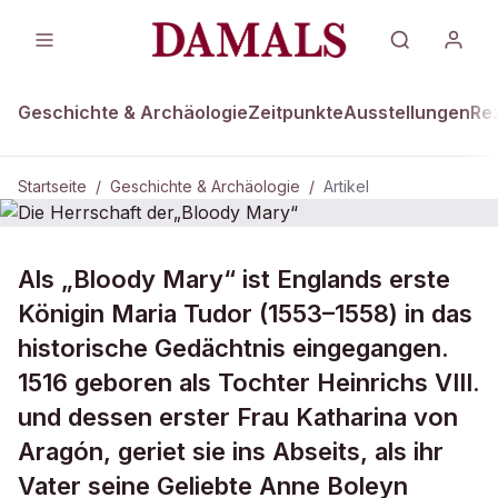
Geschichte & Archäologie
Zeitpunkte
Ausstellungen
Re
Startseite
/
Geschichte & Archäologie
/
Artikel
GESCHICHTE & ARCHÄOLOGIE
Als „Bloody Mary“ ist Englands erste
Die Herrschaft der„Bloody Mary“
Königin Maria Tudor (1553–1558) in das
historische Gedächtnis eingegangen.
1516 geboren als Tochter Heinrichs VIII.
und dessen erster Frau Katharina von
Aragón, geriet sie ins Abseits, als ihr
Vater seine Geliebte Anne Boleyn