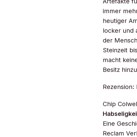
Artefakte f
immer mehr 
heutiger Am
locker und 
der Menschh
Steinzeit b
macht keine
Besitz hinzu
Rezension: 
Chip Colwel
Habseligke
Eine Gesch
Reclam Verl