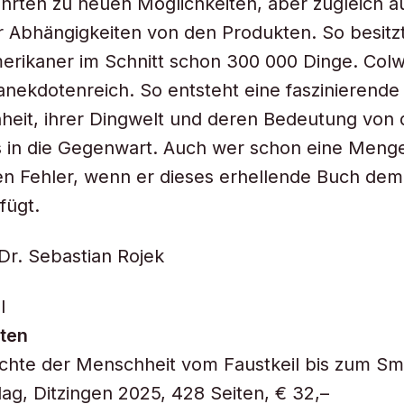
ührten zu neuen Möglichkeiten, aber zugleich a
Abhängigkeiten von den Produkten. So besitzt
erikaner im Schnitt schon 300 000 Dinge. Colwe
anekdotenreich. So entsteht eine faszinierende
eit, ihrer Dingwelt und deren Bedeutung von 
is in die Gegenwart. Auch wer schon eine Meng
n Fehler, wenn er dieses erhellende Buch dem
fügt.
Dr. Sebastian Rojek
l
iten
ichte der Menschheit vom Faustkeil bis zum S
ag, Ditzingen 2025, 428 Seiten, € 32,–