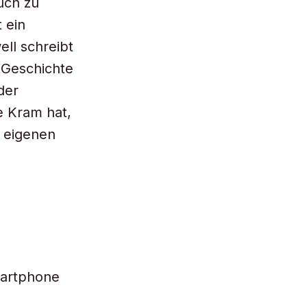
uch zu
 ein
ll schreibt
 Geschichte
der
e Kram hat,
 eigenen
martphone