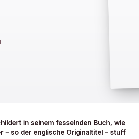
t
.
d
hildert in seinem fesselnden Buch, wie
– so der englische Originaltitel – stuff