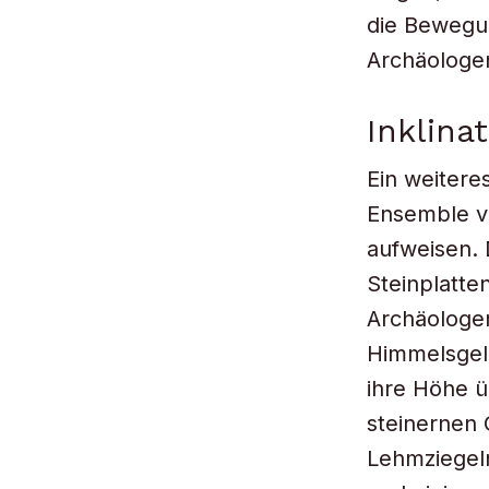
die Bewegun
Archäologe
Inklina
Ein weitere
Ensemble vo
aufweisen. 
Steinplatte
Archäologen
Himmelsgele
ihre Höhe ü
steinernen
Lehmziegel