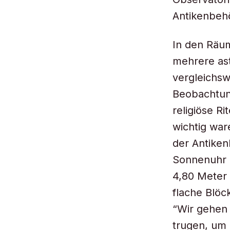
Antikenbeh
In den Räu
mehrere as
vergleichsw
Beobachtun
religiöse R
wichtig war
der Antiken
Sonnenuhr a
4,80 Meter 
flache Blöck
“Wir gehen 
trugen, um