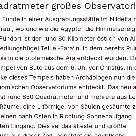
adratmeter großes Observator
rn Funde in einer Ausgrabungsstätte im Nildelta
rauf, wo und wie die Ägypter die Himmelsereig
 Fundort ist der rund 80 Kilometer östlich von A
edlungshügel Tell el-Fara’in, in dem bereits Ru
bis in die ptolemäische Ära entdeckt wurden. D
mpel von Buto aus dem 6. Jh. vor Christus. In 
ke dieses Tempels haben Archäologen nun die
onomischen Observatoriums entdeckt. Das neu 
sst rund 850 Quadratmeter und mehrere aus L
Räume, eine L-förmige, von Säulen gesäumte z
 einen nach Osten in Richtung Sonnenaufgang
ten Eingang. Dies sei das älteste und größte
um aus dieser Zeit, berichtet die ägyptische