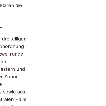
klären die
m
dreiteiligen
e Anordnung
 zwei runde
Den
iestern und
er Sonne –
e
s sowie aus
ralen Halle