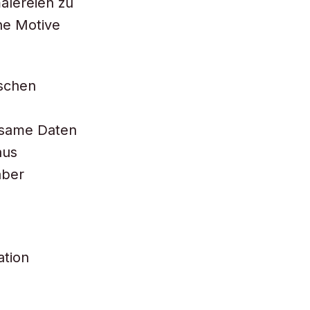
alereien zu
he Motive
ischen
utsame Daten
aus
aber
ation