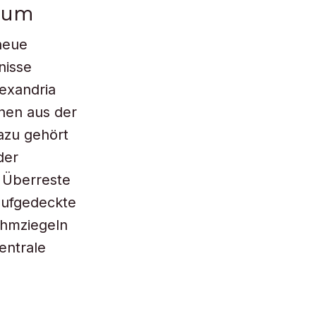
ium
 neue
nisse
lexandria
inen aus der
azu gehört
der
 Überreste
aufgedeckte
ehmziegeln
entrale