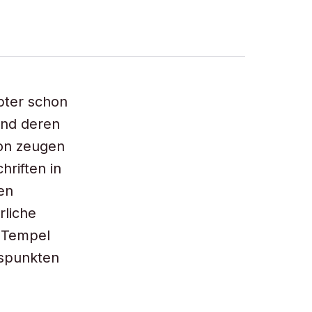
pter schon
und deren
von zeugen
hriften in
en
rliche
e Tempel
tspunkten