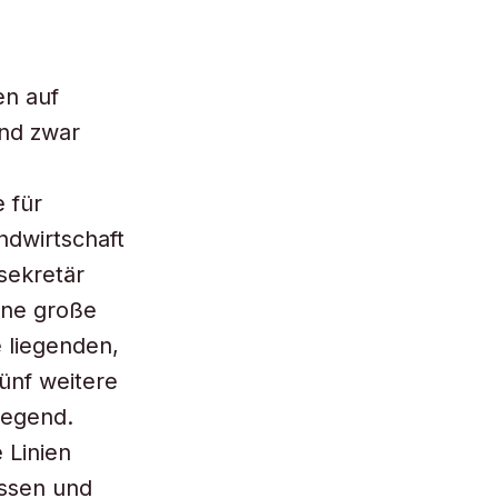
en auf
nd zwar
 für
ndwirtschaft
sekretär
ine große
 liegenden,
fünf weitere
liegend.
 Linien
essen und