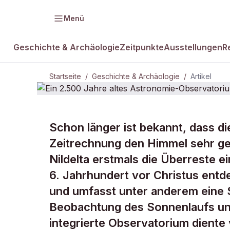
Menü
Geschichte & Archäologie
Zeitpunkte
Ausstellungen
R
Startseite
/
Geschichte & Archäologie
/
Artikel
GESCHICHTE & ARCHÄOLOGIE
Schon länger ist bekannt, dass di
Ein 2.500 Ja
Zeitrechnung den Himmel sehr ge
Nildelta erstmals die Überreste
Astronomie-
6. Jahrhundert vor Christus entde
und umfasst unter anderem eine 
Beobachtung des Sonnenlaufs und
integrierte Observatorium diente v