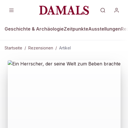
Geschichte & Archäologie
Zeitpunkte
Ausstellungen
Re
Startseite
/
Rezensionen
/
Artikel