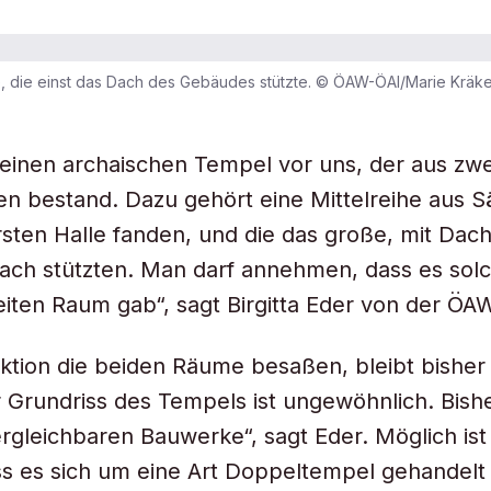
e, die einst das Dach des Gebäudes stützte. © ÖAW-ÖAI/Marie Kräk
einen archaischen Tempel vor uns, der aus zwe
 bestand. Dazu gehört eine Mittelreihe aus Sä
ersten Halle fanden, und die das große, mit Dac
ach stützten. Man darf annehmen, dass es sol
iten Raum gab“, sagt Birgitta Eder von der ÖA
tion die beiden Räume besaßen, bleibt bisher 
r Grundriss des Tempels ist ungewöhnlich. Bis
ergleichbaren Bauwerke“, sagt Eder. Möglich i
ss es sich um eine Art Doppeltempel gehandelt 