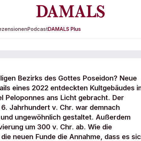
ezensionen
Podcast
DAMALS Plus
iligen Bezirks des Gottes Poseidon? Neue
don-Heiligtum au
ils eines 2022 entdeckten Kultgebäudes i
l Peloponnes ans Licht gebracht. Der
6. Jahrhundert v. Chr. war demnach
 und ungewöhnlich gestaltet. Außerdem
ierung um 300 v. Chr. ab. Wie die
 die neuen Funde die Annahme, dass es si