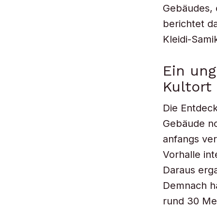
Gebäudes, d
berichtet d
Kleidi-Sami
Ein un
Kultort
Die Entdec
Gebäude no
anfangs ver
Vorhalle int
Daraus erga
Demnach ha
rund 30 Me