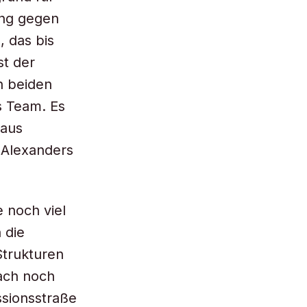
ung gegen
, das bis
st der
n beiden
s Team. Es
 aus
a Alexanders
 noch viel
 die
Strukturen
ach noch
ssionsstraße