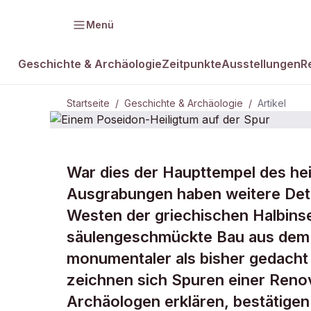
Menü
Geschichte & Archäologie
Zeitpunkte
Ausstellungen
R
Startseite
/
Geschichte & Archäologie
/
Artikel
GESCHICHTE & ARCHÄOLOGIE
War dies der Haupttempel des he
Einem Posei
Ausgrabungen haben weitere Deta
Westen der griechischen Halbinse
der Spur
säulengeschmückte Bau aus dem 
monumentaler als bisher gedacht
zeichnen sich Spuren einer Renov
Archäologen erklären, bestätigen