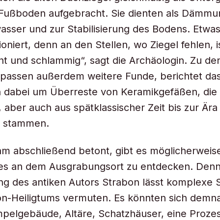
Fußboden aufgebracht. Sie dienten als Dämm
sser und zur Stabilisierung des Bodens. Etwas
oniert, denn an den Stellen, wo Ziegel fehlen, i
t und schlammig“, sagt die Archäologin. Zu de
passen außerdem weitere Funde, berichtet da
h dabei um Überreste von Keramikgefäßen, die
, aber auch aus spätklassischer Zeit bis zur Är
 stammen.
m abschließend betont, gibt es möglicherweise
tes an dem Ausgrabungsort zu entdecken. Denn
g des antiken Autors Strabon lässt komplexe 
on-Heiligtums vermuten. Es könnten sich demn
pelgebäude, Altäre, Schatzhäuser, eine Proze