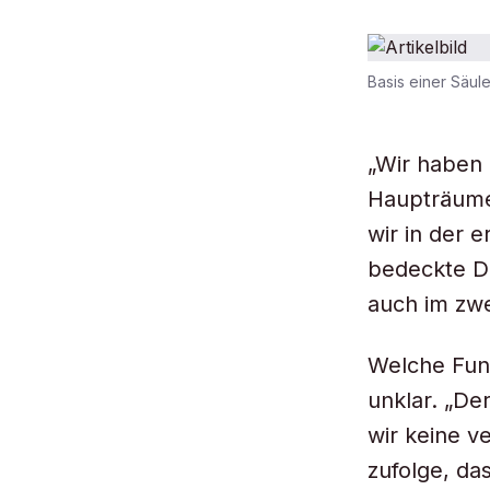
Basis einer Säul
„Wir haben 
Haupträumen
wir in der 
bedeckte D
auch im zwe
Welche Funk
unklar. „De
wir keine v
zufolge, da