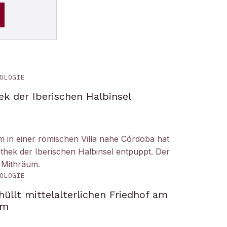
OLOGIE
ek der Iberischen Halbinsel
um in einer römischen Villa nahe Córdoba hat
liothek der Iberischen Halbinsel entpuppt. Der
 Mithräum.
OLOGIE
üllt mittelalterlichen Friedhof am
om