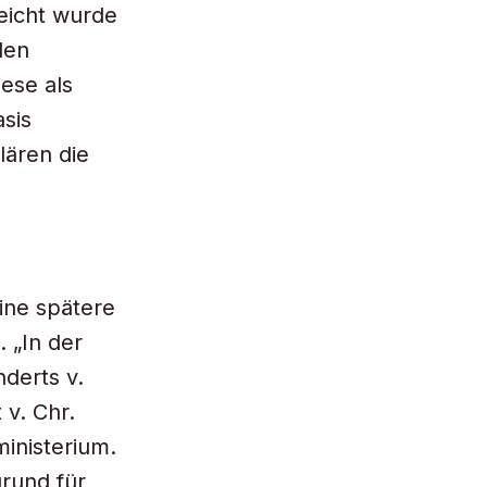
leicht wurde
den
ese als
asis
lären die
ine spätere
 „In der
nderts v.
v. Chr.
ministerium.
grund für