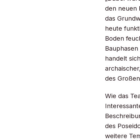
den neuen 
das Grundwa
heute funkti
Boden feuch
Bauphasen 
handelt sic
archaischer
des Großen
Wie das Tea
Interessan
Beschreibun
des Poseid
weitere Tem