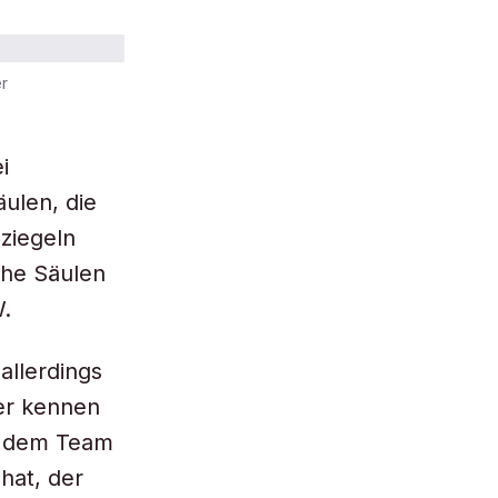
er
i
ulen, die
hziegeln
che Säulen
W.
allerdings
her kennen
st dem Team
hat, der