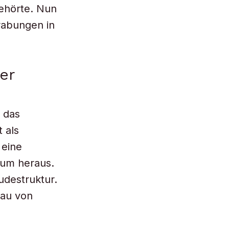
ehörte. Nun
rabungen in
er
 das
 als
 eine
Raum heraus.
destruktur.
Bau von