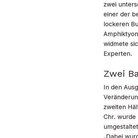
zwei unters
einer der b
lockeren Bu
Amphiktyoni
widmete sic
Experten.
Zwei B
In den Aus
Veränderung
zweiten Häl
Chr. wurde 
umgestaltet“
„Dabei wurd