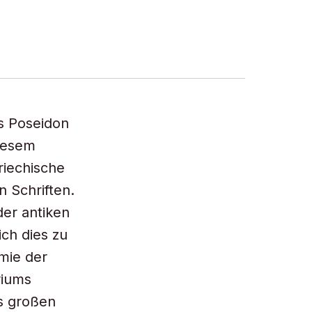
es Poseidon
iesem
riechische
 Schriften.
der antiken
ch dies zu
mie der
riums
s großen