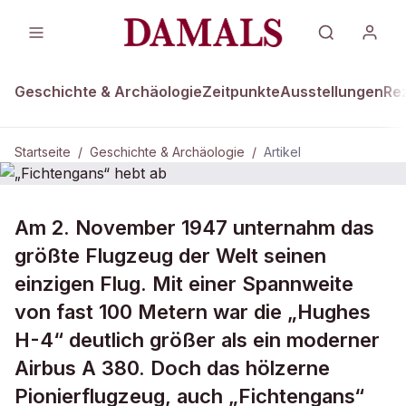
Geschichte & Archäologie
Zeitpunkte
Ausstellungen
Re
Startseite
/
Geschichte & Archäologie
/
Artikel
DAMALS Plus
GESCHICHTE & ARCHÄOLOGIE
Am 2. November 1947 unternahm das
„Fichtengans“ hebt ab
größte Flugzeug der Welt seinen
einzigen Flug. Mit einer Spannweite
von fast 100 Metern war die „Hughes
H-4“ deutlich größer als ein moderner
Airbus A 380. Doch das hölzerne
Pionierflugzeug, auch „Fichtengans“