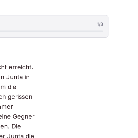
1
/
3
ht erreicht.
n Junta in
em die
ch gerissen
immer
seine Gegner
en. Die
er Junta die