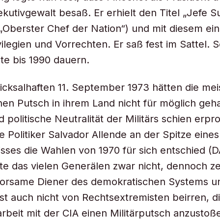
xekutivgewalt besaß. Er erhielt den Titel „Jefe
(„Oberster Chef der Nation“) und mit diesem ei
vilegien und Vorrechten. Er saß fest im Sattel. 
lte bis 1990 dauern.
icksalhaften 11. September 1973 hätten die mei
nen Putsch in ihrem Land nicht für möglich geha
d politische Neutralität der Militärs schien erpro
he Politiker Salvador Allende an der Spitze eines
sses die Wahlen von 1970 für sich entschied (
te das vielen Generälen zwar nicht, dennoch ze
ehorsame Diener des demokratischen Systems u
st auch nicht von Rechtsextremisten beirren, di
eit mit der CIA einen Militärputsch anzustoß