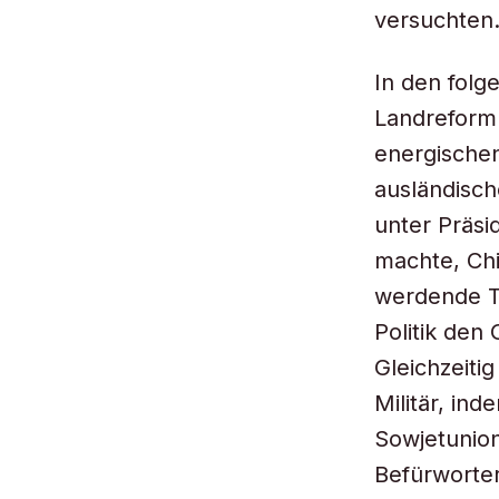
versuchten
In den folg
Landreform 
energischen
ausländisch
unter Präsi
machte, Chi
werdende Te
Politik den
Gleichzeiti
Militär, in
Sowjetunion
Befürworter