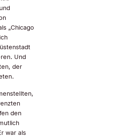
 und
von
als „Chicago
ich
üstenstadt
eren. Und
ten, der
eten.
enstellten,
renzten
ffen den
mutlich
r war als