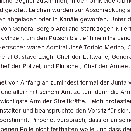
hliche Gegner zusammen; in den Umkleidekabi
nd getötet. Leichen wurden zur Abschreckung 
en abgeladen oder in Kanäle geworfen. Unter 
n General Sergio Arellano Stark zogen Killer
rovinzen, um den Putsch bis tief hinein ins Land
errscher waren Admiral José Toribio Merino, 
eral Gustavo Leigh, Chef der Luftwaffe, Gener
ef der Polizei, und Pinochet, Chef der Armee.
et von Anfang an zumindest formal der Junta v
g und allein mit seinem Amt zu tun, denn die Ar
wichtigste Arm der Streitkräfte. Leigh protestie
enstalter und beanspruchte den Vorsitz für sich
überstimmt. Pinochet versprach, dass er an sein
enen Rolle nicht festhalten wolle und dass der