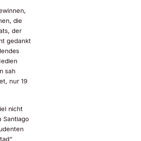
gewinnen,
nen, die
ats, der
ht gedankt
llendes
Medien
n sah
t, nur 19
el nicht
n Santiago
tudenten
rtad“