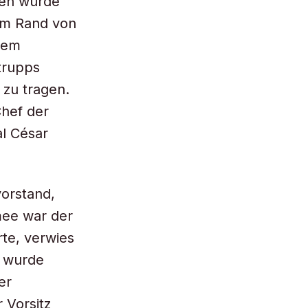
nen wurde
am Rand von
dem
trupps
 zu tragen.
Chef der
al César
orstand,
mee war der
rte, verwies
, wurde
er
 Vorsitz