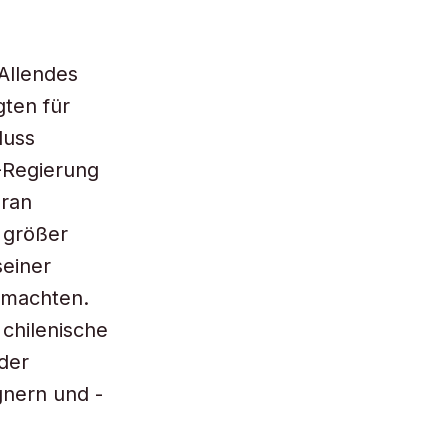
 Allendes
ten für
luss
-Regierung
aran
h größer
seiner
usmachten.
 chilenische
 der
gnern und -