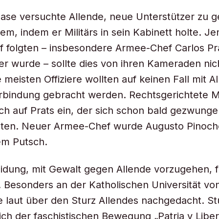
hase versuchte Allende, neue Unterstützer zu 
em, indem er Militärs in sein Kabinett holte. Je
f folgten – insbesondere Armee-Chef Carlos Pr
er wurde – sollte dies von ihren Kameraden nic
 meisten Offiziere wollten auf keinen Fall mit A
Verbindung gebracht werden. Rechtsgerichtete 
ch auf Prats ein, der sich schon bald gezwunge
eten. Neuer Armee-Chef wurde Augusto Pinoche
em Putsch.
idung, mit Gewalt gegen Allende vorzugehen, fi
 Besonders an der Katholischen Universität vo
 laut über den Sturz Allendes nachgedacht. S
ich der faschistischen Bewegung „Patria y Libe