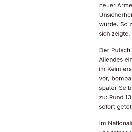
neuer Armee
Unsicherhei
würde. So z
sich zeigte,
Der Putsch 
Allendes ei
im Keim ers
vor, bombar
später Sel
zu: Rund 13
sofort getöt
Im National