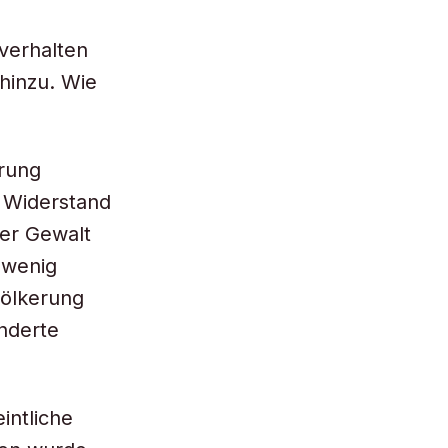
 verhalten
hinzu. Wie
erung
n Widerstand
ver Gewalt
 wenig
völkerung
nderte
intliche