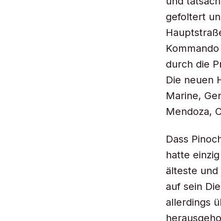
und tatsäc
gefoltert u
Hauptstraß
Kommando vo
durch die P
Die neuen H
Marine, Gen
Mendoza, Ch
Dass Pinoch
hatte einzi
älteste und 
auf sein Di
allerdings 
herausgehob