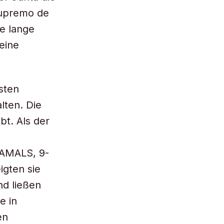
 Supremo de
ne lange
Seine
sten
lten. Die
bt. Als der
DAMALS, 9-
igten sie
nd ließen
e in
en