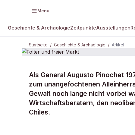
Menü
Geschichte & Archäologie
Zeitpunkte
Ausstellungen
R
Startseite
/
Geschichte & Archäologie
/
Artikel
Als General Augusto Pinochet 197
DAMALS Plus
GESCHICHTE & ARCHÄOLOGIE
zum unangefochtenen Alleinherrsch
Folter und fr
Gewalt noch lange nicht vorbei w
Wirtschaftsberatern, den neolibe
Markt
Chiles.