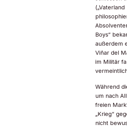
(„Vaterland
philosophie
Absolventen
Boys“ bekan
außerdem ei
Viñar del M
im Militär 
vermeintli
Während di
um nach All
freien Mark
„Krieg“ geg
nicht bewus