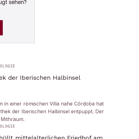
ugt sehen?
OLOGIE
ek der Iberischen Halbinsel
um in einer römischen Villa nahe Córdoba hat
liothek der Iberischen Halbinsel entpuppt. Der
 Mithräum.
OLOGIE
üllt mittelalterlichen Friedhof am