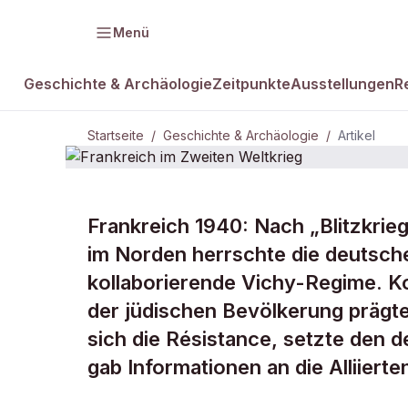
Menü
Geschichte & Archäologie
Zeitpunkte
Ausstellungen
R
Startseite
/
Geschichte & Archäologie
/
Artikel
GESCHICHTE & ARCHÄOLOGIE
Frankreich 1940: Nach „Blitzkrieg
Frankreich 
im Norden herrschte die deutsch
kollaborierende Vichy-Regime. Ko
Weltkrieg
der jüdischen Bevölkerung prägte
sich die Résistance, setzte den
gab Informationen an die Alliierte